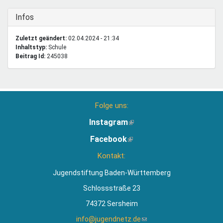
Ausblenden
Infos
Zuletzt geändert:
02.04.2024 - 21:34
Inhaltstyp:
schule
Beitrag Id:
245038
Folge uns:
Instagram
(Link
ist
Facebook
(Link
extern)
ist
Kontakt:
extern)
Jugendstiftung Baden-Württemberg
Schlossstraße 23
74372 Sersheim
info@jugendnetz.de
(Link