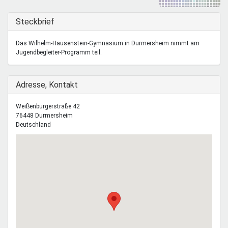
Mentoren & Projekte
Ausblenden
Steckbrief
Schule & Beruf
Das Wilhelm-Hausenstein-Gymnasium in Durmersheim nimmt am
Jugendbegleiter-Programm teil.
Demokratie & Beteiligung
Ausblenden
Adresse, Kontakt
Weißenburgerstraße 42
76448
Durmersheim
Deutschland