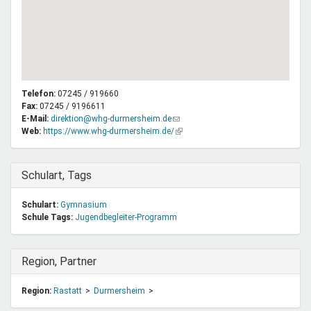
Telefon:
07245 / 919660
Fax:
07245 / 9196611
E-Mail:
direktion@whg-durmersheim.de
(Link
Web:
https://www.whg-durmersheim.de/
sendet
(Link
E-
ist
Mail)
extern)
Ausblenden
Schulart, Tags
Schulart:
Gymnasium
Schule Tags:
Jugendbegleiter-Programm
Ausblenden
Region, Partner
Region:
Rastatt
Durmersheim