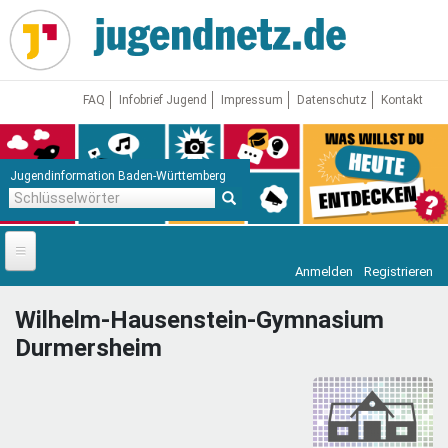
Direkt
zum
Inhalt
FAQ
Infobrief Jugend
Impressum
Datenschutz
Kontakt
Jugendinformation Baden-Württemberg
Schlüsselwörter
Anmelden
Registrieren
Startseite
Wilhelm-Hausenstein-Gymnasium
News
Durmersheim
Jugendnetz
Freizeit & Reisen
Vor Ort