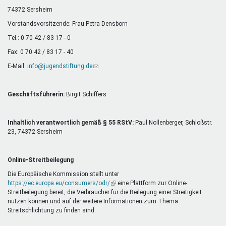
Mentoren & Projekte
74372 Sersheim
Vorstandsvorsitzende: Frau Petra Densborn
Tel.: 0 70 42 / 83 17 - 0
Schule & Beruf
Fax: 0 70 42 / 83 17 - 40
E-Mail:
info@jugendstiftung.de
(Link
sendet
Demokratie & Beteiligung
E-
Mail)
Geschäftsführerin:
Birgit Schiffers
Inhaltlich verantwortlich gemäß § 55 RStV:
Paul Nollenberger, Schloßstr.
23, 74372 Sersheim
Online-Streitbeilegung
Die Europäische Kommission stellt unter
https://ec.europa.eu/consumers/odr/
(Link
eine Plattform zur Online-
Streitbeilegung bereit, die Verbraucher für die Beilegung einer Streitigkeit
ist
nutzen können und auf der weitere Informationen zum Thema
extern)
Streitschlichtung zu finden sind.