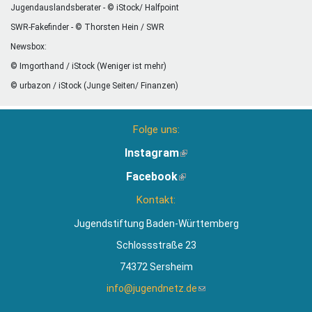
Jugendauslandsberater - © iStock/ Halfpoint
SWR-Fakefinder - © Thorsten Hein / SWR
Newsbox:
© Imgorthand / iStock (Weniger ist mehr)
© urbazon / iStock (Junge Seiten/ Finanzen)
Folge uns:
Instagram
(Link
ist
Facebook
(Link
extern)
ist
Kontakt:
extern)
Jugendstiftung Baden-Württemberg
Schlossstraße 23
74372 Sersheim
info@jugendnetz.de
(Link
sendet