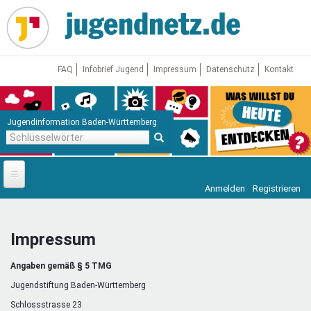
Direkt
zum
Inhalt
FAQ
Infobrief Jugend
Impressum
Datenschutz
Kontakt
Jugendinformation Baden-Württemberg
Schlüsselwörter
Anmelden
Registrieren
Startseite
News
Impressum
Jugendnetz
Angaben gemäß § 5 TMG
Freizeit & Reisen
Vor Ort
Jugendstiftung Baden-Württemberg
Schlossstrasse 23