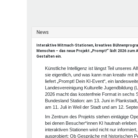
Ferienfreizeiten
Sprung ins Ausland
Ausblenden
News
Interaktive Mitmach-Stationen, kreatives Bühnenprogr
Menschen – das neue Projekt „Prompt!“ lädt 2026 zum 
Gestalten ein.
Künstliche Intelligenz ist längst Teil unseres Al
sie eigentlich, und was kann man kreativ mit 
liefert „Prompt! Dein KI-Event“, ein landeswei
Landesvereinigung Kulturelle Jugendbildung 
2026 macht das kostenfreie Format in sechs 
Bundesland Station: am 13. Juni in Plankstadt,
am 11. Juli in Weil der Stadt und am 12. Sept
Im Zentrum des Projekts stehen eintägige Ope
bei denen Besucher*innen KI hautnah erleben
interaktiven Stationen wird nicht nur informiert
ausprobiert: Ob Gespräche mit historischen Pe