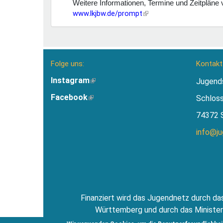
Weitere Informationen, Termine und Zeitpläne 
www.lkjbw.de/prompt
(Link
ist
extern)
Folge uns:
Kontakt
Instagram
(Link
Jugend
ist
Facebook
(Link
Schlos
extern)
ist
74372 
extern)
info@j
Finanziert wird das Jugendnetz durch das
Württemberg und durch das Minister
Jugendsti