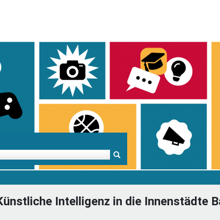
Mentoren & Projekte
Schule & Beruf
Demok
Künstliche Intelligenz in die Innenstädt
Projekte
Schulen in BW
Demok