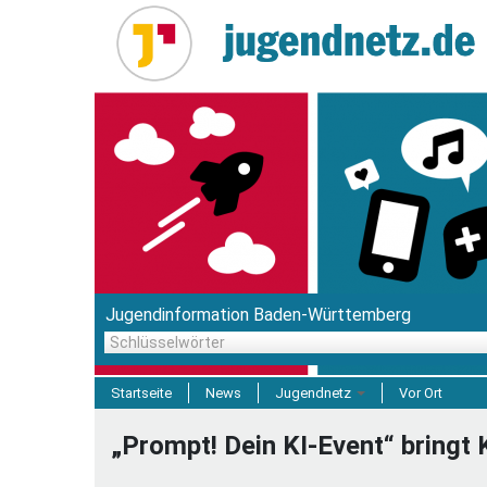
Direkt
zum
Inhalt
Jugendinformation Baden-Württemberg
Schlüsselwörter
Startseite
News
Jugendnetz
Vor Ort
Freizeit & Reisen
„Prompt! Dein KI-Event“ bringt 
Einrichtungen