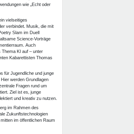
Anwendungen wie „Echt oder
n vielseitiges
r verbindet. Musik, die mit
Poetry Slam im Duell
altsame Science-Vorträge
mentierraum. Auch
s Thema KI auf – unter
nten Kabarettisten Thomas
s für Jugendliche und junge
. Hier werden Grundlagen
 zentrale Fragen rund um
t. Ziel ist es, junge
ktiert und kreativ zu nutzen.
mberg im Rahmen des
ale Zukunftstechnologien
– mitten im öffentlichen Raum