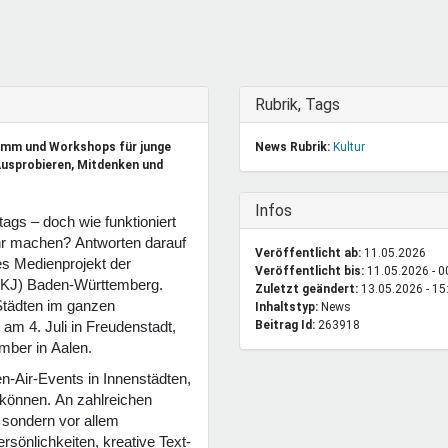
DeinDing BW
Jugendbegleiter
Mensc
Vielfaltcoach
SMpfau (SMV)
Vielfa
Umweltmentoren
SMV im Kultusportal
Jugen
Mitmachen Ehrensache
Qualipass
Jugen
Ausblenden
Rubrik, Tags
Projektfinanzierung
Junge Seiten
REspe
amm und Workshops für junge
News Rubrik:
Kultur
Jugendstiftung BW
Traumberufe
Jugen
Ausprobieren, Mitdenken und
Schülermentoren-Programme
Ausblenden
Infos
ltags – doch wie funktioniert
ihr machen? Antworten darauf
Veröffentlicht ab:
11.05.2026
tes Medienprojekt der
Veröffentlicht bis:
11.05.2026 - 0
(LKJ) Baden-Württemberg.
Zuletzt geändert:
13.05.2026 - 15
Städten im ganzen
Inhaltstyp:
news
Beitrag Id:
263918
 am 4. Juli in Freudenstadt,
ember in Aalen.
n-Air-Events in Innenstädten,
 können. An zahlreichen
, sondern vor allem
rsönlichkeiten, kreative Text-