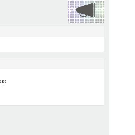
henrechte
ltcoach
darbeitsnetz
dgemeinderäte
ct! im Netz
dagentur
0:00
:33