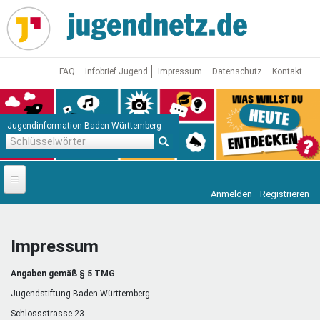
Direkt
zum
Inhalt
FAQ
Infobrief Jugend
Impressum
Datenschutz
Kontakt
Jugendinformation Baden-Württemberg
Schlüsselwörter
Anmelden
Registrieren
Startseite
News
Impressum
Jugendnetz
Angaben gemäß § 5 TMG
Freizeit & Reisen
Vor Ort
Jugendstiftung Baden-Württemberg
Schlossstrasse 23