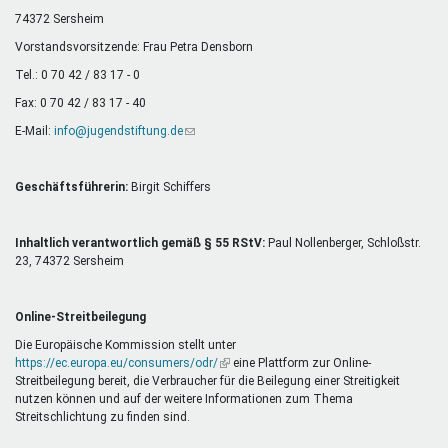
Mentoren & Projekte
74372 Sersheim
Vorstandsvorsitzende: Frau Petra Densborn
Tel.: 0 70 42 / 83 17 - 0
Schule & Beruf
Fax: 0 70 42 / 83 17 - 40
E-Mail:
info@jugendstiftung.de
(Link
sendet
Demokratie & Beteiligung
E-
Mail)
Geschäftsführerin:
Birgit Schiffers
Inhaltlich verantwortlich gemäß § 55 RStV:
Paul Nollenberger, Schloßstr.
23, 74372 Sersheim
Online-Streitbeilegung
Die Europäische Kommission stellt unter
https://ec.europa.eu/consumers/odr/
(Link
eine Plattform zur Online-
Streitbeilegung bereit, die Verbraucher für die Beilegung einer Streitigkeit
ist
nutzen können und auf der weitere Informationen zum Thema
extern)
Streitschlichtung zu finden sind.