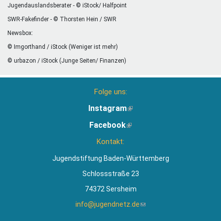
Jugendauslandsberater - © iStock/ Halfpoint
SWR-Fakefinder - © Thorsten Hein / SWR
Newsbox:
© Imgorthand / iStock (Weniger ist mehr)
© urbazon / iStock (Junge Seiten/ Finanzen)
Folge uns:
Instagram
(Link
ist
Facebook
(Link
extern)
ist
Kontakt:
extern)
Jugendstiftung Baden-Württemberg
Schlossstraße 23
74372 Sersheim
info@jugendnetz.de
(Link
sendet