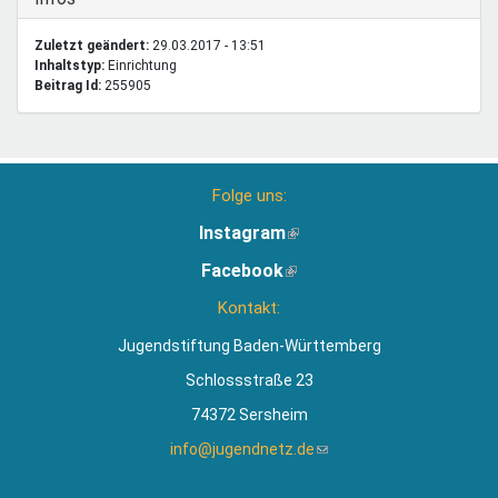
Zuletzt geändert:
29.03.2017 - 13:51
Inhaltstyp:
einrichtung
Beitrag Id:
255905
Folge uns:
Instagram
(Link
ist
Facebook
(Link
extern)
ist
Kontakt:
extern)
Jugendstiftung Baden-Württemberg
Schlossstraße 23
74372 Sersheim
info@jugendnetz.de
(Link
sendet
E-