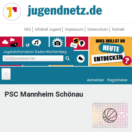
Direkt
zum
Inhalt
FAQ
Infobrief Jugend
Impressum
Datenschutz
Kontakt
Jugendinformation Baden-Württemberg
Schlüsselwörter
Anmelden
Registrieren
Startseite
PSC Mannheim Schönau
News
Jugendnetz
Freizeit & Reisen
Vor Ort