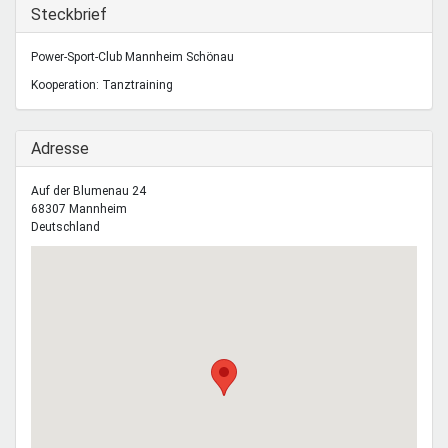
Mentoren & Projekte
Ausblenden
Steckbrief
Power-Sport-Club Mannheim Schönau
Schule & Beruf
Kooperation: Tanztraining
Ausblenden
Adresse
Demokratie & Beteiligung
Auf der Blumenau 24
68307
Mannheim
Deutschland