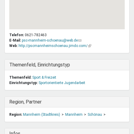
Telefon:
0621-782463
E-Mail:
psc-mannheim-schoenau@web.de
(Link
Web:
http://pscmannheimschoenau.jimdo.com/
sendet
(Link
E-
ist
Mail)
extern)
Ausblenden
Themenfeld, Einrichtungstyp
Themenfeld:
Sport & Freizeit
Einrichtungstyp:
Sportorientierte Jugendarbeit
Ausblenden
Region, Partner
Region:
Mannheim (Stadtkreis)
Mannheim
Schönau
Ausblenden
Infos