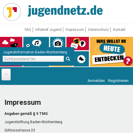
Direkt
zum
Inhalt
FAQ
Infobrief Jugend
Impressum
Datenschutz
Kontakt
Jugendinformation Baden-Württemberg
Schlüsselwörter
Anmelden
Registrieren
Startseite
News
Impressum
Jugendnetz
Angaben gemäß § 5 TMG
Freizeit & Reisen
Vor Ort
Jugendstiftung Baden-Württemberg
Schlossstrasse 23