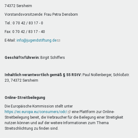
Mentoren & Projekte
74372 Sersheim
Vorstandsvorsitzende: Frau Petra Densborn
Tel.: 0 70 42 / 83 17 - 0
Schule & Beruf
Fax: 0 70 42 / 83 17 - 40
E-Mail:
info@jugendstiftung.de
(Link
sendet
Demokratie & Beteiligung
E-
Mail)
Geschäftsführerin:
Birgit Schiffers
Inhaltlich verantwortlich gemäß § 55 RStV:
Paul Nollenberger, Schloßstr.
23, 74372 Sersheim
Online-Streitbeilegung
Die Europäische Kommission stellt unter
https://ec.europa.eu/consumers/odr/
(Link
eine Plattform zur Online-
Streitbeilegung bereit, die Verbraucher für die Beilegung einer Streitigkeit
ist
nutzen können und auf der weitere Informationen zum Thema
extern)
Streitschlichtung zu finden sind.