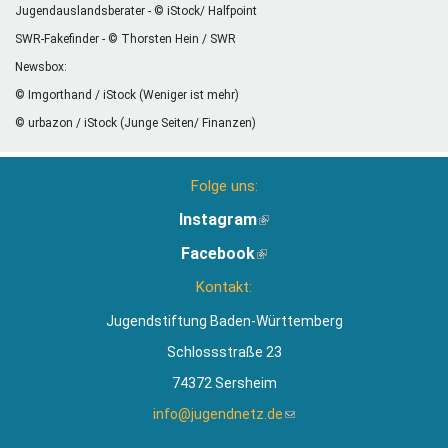
Jugendauslandsberater - © iStock/ Halfpoint
SWR-Fakefinder - © Thorsten Hein / SWR
Newsbox:
© Imgorthand / iStock (Weniger ist mehr)
© urbazon / iStock (Junge Seiten/ Finanzen)
Folge uns:
Instagram
(Link
ist
Facebook
(Link
extern)
ist
Kontakt:
extern)
Jugendstiftung Baden-Württemberg
Schlossstraße 23
74372 Sersheim
info@jugendnetz.de
(Link
sendet