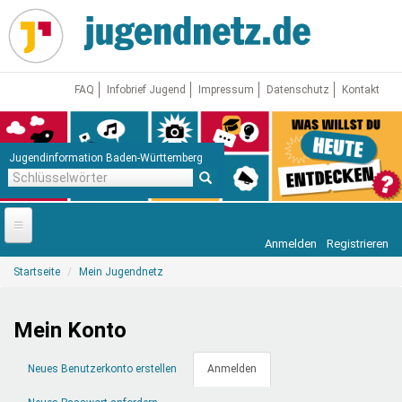
Direkt
zum
Inhalt
FAQ
Infobrief Jugend
Impressum
Datenschutz
Kontakt
Jugendinformation Baden-Württemberg
Schlüsselwörter
Anmelden
Registrieren
Startseite
Sie
Startseite
Mein Jugendnetz
sind
News
hier
Jugendnetz
Mein Konto
Freizeit & Reisen
Vor Ort
Primäre
Neues Benutzerkonto erstellen
Anmelden
(aktiver
Reiter
Reiter)