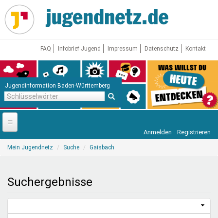
Direkt
zum
Inhalt
FAQ
Infobrief Jugend
Impressum
Datenschutz
Kontakt
Jugendinformation Baden-Württemberg
Schlüsselwörter
Anmelden
Registrieren
Startseite
Sie
Mein Jugendnetz
Suche
Gaisbach
sind
News
hier
Jugendnetz
Suchergebnisse
Freizeit & Reisen
Vor Ort
Aktuelle Suche