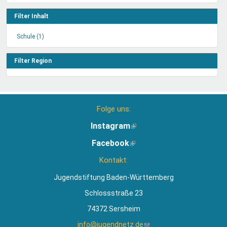
Filter Inhalt
Schule (1)
Schule
Filter
anwenden
Filter Region
Folge uns:
Instagram
(Link
ist
Facebook
(Link
extern)
ist
Kontakt:
extern)
Jugendstiftung Baden-Württemberg
Schlossstraße 23
74372 Sersheim
info@jugendnetz.de
(Link