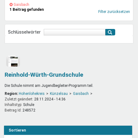
Mentoren & Projekte
(-)
Gaisbach-
Gaisbach
1 Beitrag gefunden
Filter
Filter zurücksetzen
entfernen
Schule & Beruf
Schlüsselwörter
Demokratie & Beteiligung
Reinhold-Würth-Grundschule
Die Schule nimmt am Jugendbegleiter-Programm teil.
Region:
Hohenlohekreis
Künzelsau
Gaisbach
Zuletzt geändert:
28.11.2024 - 14:36
Inhaltstyp:
schule
Beitrag Id:
248572
Sortieren