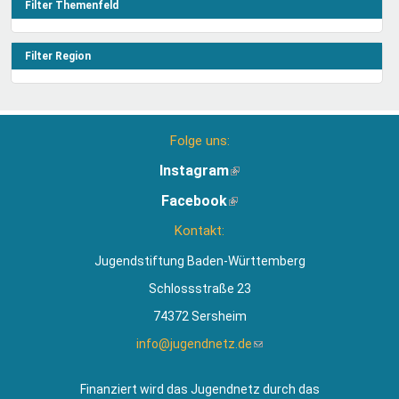
Filter Themenfeld
Filter Region
Folge uns:
Instagram
(Link
ist
Facebook
(Link
extern)
ist
Kontakt:
extern)
Jugendstiftung Baden-Württemberg
Schlossstraße 23
74372 Sersheim
info@jugendnetz.de
(Link
sendet
E-
Finanziert wird das Jugendnetz durch das