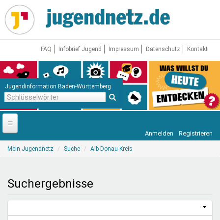
Direkt
zum
Inhalt
FAQ
Infobrief Jugend
Impressum
Datenschutz
Kontakt
Jugendinformation Baden-Württemberg
Schlüsselwörter
Anmelden
Registrieren
Startseite
Sie
Mein Jugendnetz
Suche
Alb-Donau-Kreis
sind
News
hier
Jugendnetz
Suchergebnisse
Freizeit & Reisen
Vor Ort
Aktuelle Suche