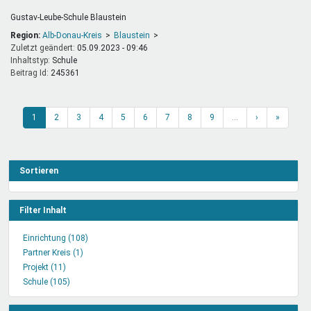
Gustav-Leube-Schule Blaustein
Region:
Alb-Donau-Kreis
Blaustein
Zuletzt geändert:
05.09.2023 - 09:46
Inhaltstyp:
schule
Beitrag Id:
245361
1
2
3
4
5
6
7
8
9
…
›
»
Sortieren
Filter Inhalt
Einrichtung (108)
Einrichtung
Partner Kreis (1)
Partner
Filter
Projekt (11)
Projekt
Kreis
anwenden
Schule (105)
Filter
Schule
Filter
anwenden
Filter
anwenden
anwenden