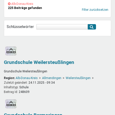
Mentoren & Projekte
(-)
Alb-
Alb-Donau-Kreis
225 Beiträge gefunden
Donau-
Filter zurücksetzen
Kreis-
Filter
Schule & Beruf
entfernen
Schlüsselwörter
Demokratie & Beteiligung
Grundschule Weilersteußlingen
Grundschule Weilersteußlingen
Region:
Alb-Donau-Kreis
Allmendingen
Weilersteußlingen
Zuletzt geändert:
24.11.2025 - 09:34
Inhaltstyp:
schule
Beitrag Id:
248609