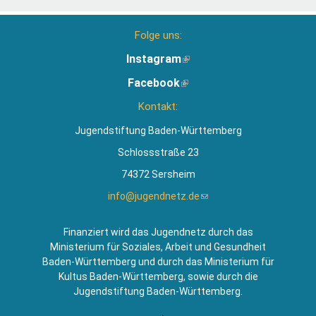
Folge uns:
Instagram
(Link
ist
Facebook
(Link
extern)
ist
Kontakt:
extern)
Jugendstiftung Baden-Württemberg
Schlossstraße 23
74372 Sersheim
info@jugendnetz.de
(Link
sendet
E-
Finanziert wird das Jugendnetz durch das
Mail)
Ministerium für Soziales, Arbeit und Gesundheit
Baden-Württemberg und durch das Ministerium für
Kultus Baden-Württemberg, sowie durch die
Jugendstiftung Baden-Württemberg.