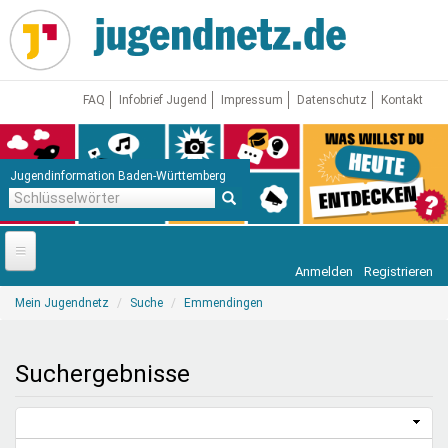
Direkt
zum
Inhalt
FAQ
Infobrief Jugend
Impressum
Datenschutz
Kontakt
Jugendinformation Baden-Württemberg
Schlüsselwörter
Anmelden
Registrieren
Startseite
Sie
Mein Jugendnetz
Suche
Emmendingen
sind
News
hier
Jugendnetz
Suchergebnisse
Freizeit & Reisen
Vor Ort
Aktuelle Suche