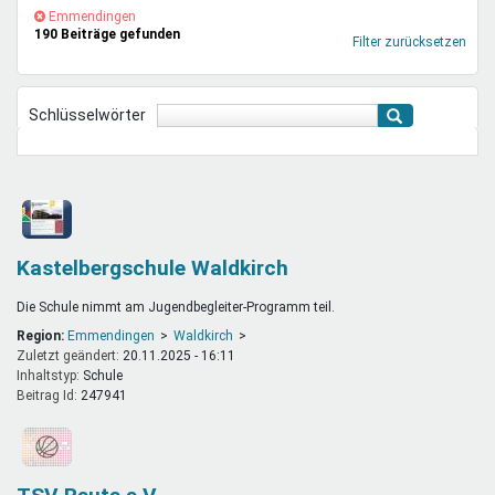
Mentoren & Projekte
(-)
Emmendingen-
Emmendingen
190 Beiträge gefunden
Filter
Filter zurücksetzen
entfernen
Schule & Beruf
Schlüsselwörter
Demokratie & Beteiligung
Kastelbergschule Waldkirch
Die Schule nimmt am Jugendbegleiter-Programm teil.
Region:
Emmendingen
Waldkirch
Zuletzt geändert:
20.11.2025 - 16:11
Inhaltstyp:
schule
Beitrag Id:
247941