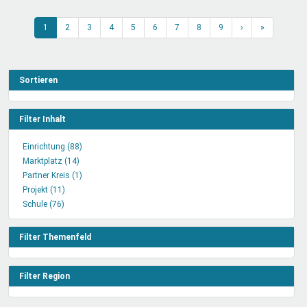
1
2
3
4
5
6
7
8
9
›
»
Sortieren
Filter Inhalt
Einrichtung (88)
Einrichtung
Marktplatz (14)
Marktplatz
Filter
Partner Kreis (1)
Filter
anwenden
Partner
Projekt (11)
Projekt
anwenden
Kreis
Schule (76)
Schule
Filter
Filter
Filter
anwenden
anwenden
anwenden
Filter Themenfeld
Filter Region