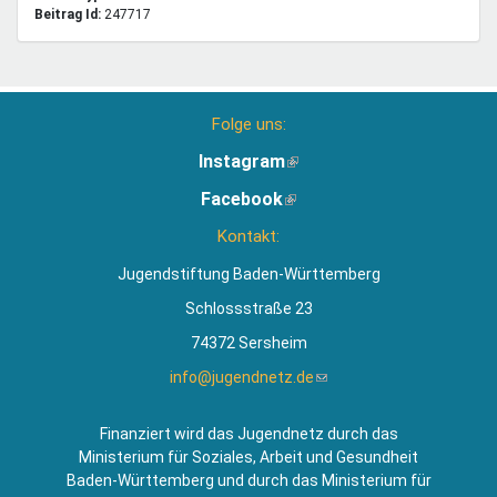
Beitrag Id:
247717
Folge uns:
Instagram
(Link
ist
Facebook
(Link
extern)
ist
Kontakt:
extern)
Jugendstiftung Baden-Württemberg
Schlossstraße 23
74372 Sersheim
info@jugendnetz.de
(Link
sendet
E-
Finanziert wird das Jugendnetz durch das
Mail)
Ministerium für Soziales, Arbeit und Gesundheit
Baden-Württemberg und durch das Ministerium für