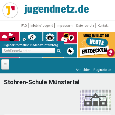
Direkt
zum
Inhalt
FAQ
Infobrief Jugend
Impressum
Datenschutz
Kontakt
Jugendinformation Baden-Württemberg
Schlüsselwörter
Anmelden
Registrieren
Startseite
Stohren-Schule Münstertal
News
Jugendnetz
Freizeit & Reisen
Vor Ort