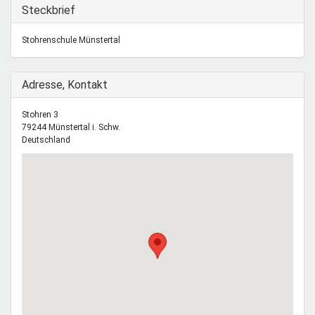
Mentoren & Projekte
Ausblenden
Steckbrief
Stohrenschule Münstertal
Schule & Beruf
Ausblenden
Adresse, Kontakt
Demokratie & Beteiligung
Stohren 3
79244
Münstertal i. Schw.
Deutschland