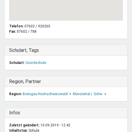
Telefon:
07602 / 920265
Fax:
07602 / 788
Ausblenden
Schulart, Tags
Schulart:
Grundschule
Ausblenden
Region, Partner
Region:
Breisgau-Hochschwarzwald
Münstertal i. Schw.
Ausblenden
Infos
Zuletzt geändert:
10.09.2019 - 12:42
Inhaltstyp:
schule