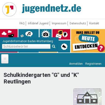
Direkt
zum
Inhalt
FAQ
Infobrief Jugend
Impressum
Datenschutz
Kontakt
Jugendinformation Baden-Württemberg
Schlüsselwörter
Anmelden
Registrieren
Startseite
Schulkindergarten "G" und "K"
News
Reutlingen
Jugendnetz
Freizeit & Reisen
Vor Ort