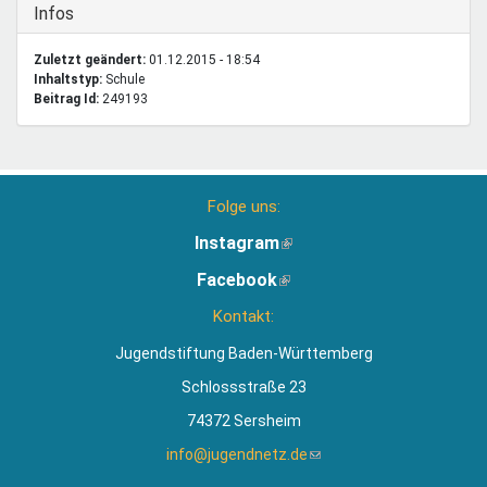
Ausblenden
Infos
Zuletzt geändert:
01.12.2015 - 18:54
Inhaltstyp:
schule
Beitrag Id:
249193
Folge uns:
Instagram
(Link
ist
Facebook
(Link
extern)
ist
Kontakt:
extern)
Jugendstiftung Baden-Württemberg
Schlossstraße 23
74372 Sersheim
info@jugendnetz.de
(Link
sendet