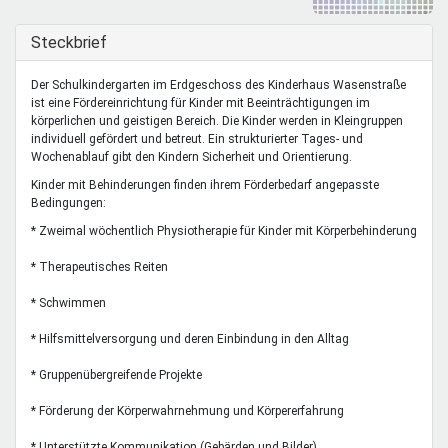
Mentoren & Projekte
Ausblenden
Steckbrief
Schule & Beruf
Der Schulkindergarten im Erdgeschoss des Kinderhaus Wasenstraße
ist eine Fördereinrichtung für Kinder mit Beeinträchtigungen im
körperlichen und geistigen Bereich. Die Kinder werden in Kleingruppen
individuell gefördert und betreut. Ein strukturierter Tages- und
Demokratie & Beteiligung
Wochenablauf gibt den Kindern Sicherheit und Orientierung.
Kinder mit Behinderungen finden ihrem Förderbedarf angepasste
Bedingungen:
* Zweimal wöchentlich Physiotherapie für Kinder mit Körperbehinderung
* Therapeutisches Reiten
* Schwimmen
* Hilfsmittelversorgung und deren Einbindung in den Alltag
* Gruppenübergreifende Projekte
* Förderung der Körperwahrnehmung und Körpererfahrung
* Unterstützte Kommunikation (Gebärden und Bilder)