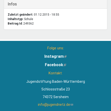
Ausblenden
Infos
Zuletzt geändert:
01.12.2015 - 18:55
Inhaltstyp:
schule
Beitrag Id:
249362
Folge uns:
Instagram
(Link
ist
Facebook
(Link
extern)
ist
Kontakt:
extern)
Jugendstiftung Baden-Württemberg
Schlossstraße 23
74372 Sersheim
info@jugendnetz.de
(Link
sendet