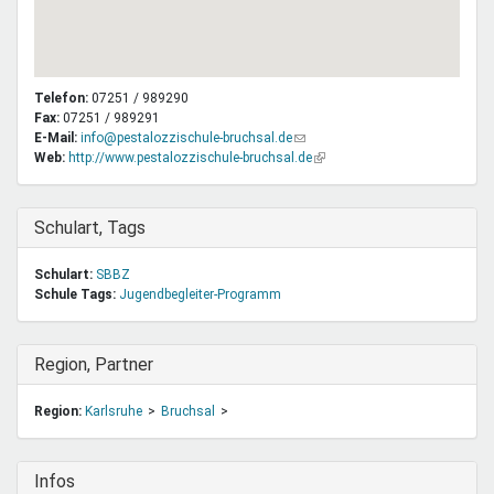
Telefon:
07251 / 989290
Fax:
07251 / 989291
E-Mail:
info@pestalozzischule-bruchsal.de
(Link
Web:
http://www.pestalozzischule-bruchsal.de
sendet
(Link
E-
ist
Mail)
extern)
Ausblenden
Schulart, Tags
Schulart:
SBBZ
Schule Tags:
Jugendbegleiter-Programm
Ausblenden
Region, Partner
Region:
Karlsruhe
Bruchsal
Ausblenden
Infos