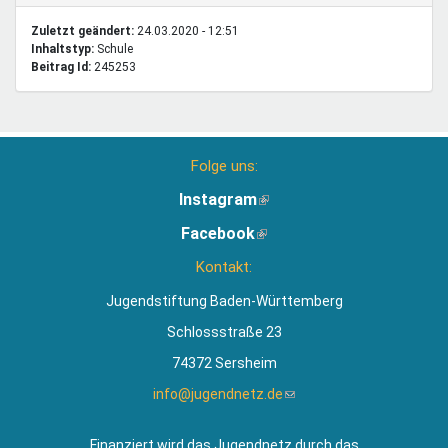
Zuletzt geändert:
24.03.2020 - 12:51
Inhaltstyp:
schule
Beitrag Id:
245253
Folge uns:
Instagram
(Link
ist
Facebook
(Link
extern)
ist
Kontakt:
extern)
Jugendstiftung Baden-Württemberg
Schlossstraße 23
74372 Sersheim
info@jugendnetz.de
(Link
sendet
E-
Finanziert wird das Jugendnetz durch das