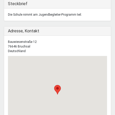
Mentoren & Projekte
Ausblenden
Steckbrief
Die Schule nimmt am Jugendbegleiter-Programm teil.
Schule & Beruf
Ausblenden
Adresse, Kontakt
Demokratie & Beteiligung
Bauwiesenstraße 12
76646
Bruchsal
Deutschland