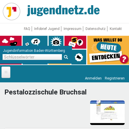
Direkt
zum
Inhalt
FAQ
Infobrief Jugend
Impressum
Datenschutz
Kontakt
Jugendinformation Baden-Württemberg
Schlüsselwörter
Anmelden
Registrieren
Startseite
Pestalozzischule Bruchsal
News
Jugendnetz
Freizeit & Reisen
Vor Ort