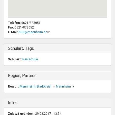
Telefon:
0621/873051
Fax:
0621/873052
E-Mail:
KDR@mannheim.de
(Link
sendet
E-
Mail)
Ausblenden
Schulart, Tags
Schulart:
Realschule
Ausblenden
Region, Partner
Region:
Mannheim (Stadtkreis)
Mannheim
Ausblenden
Infos
Zuletzt geändert:
29.03.2017 - 13:54