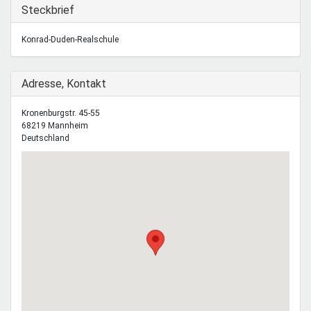
Mentoren & Projekte
Ausblenden
Steckbrief
Konrad-Duden-Realschule
Schule & Beruf
Ausblenden
Adresse, Kontakt
Demokratie & Beteiligung
Kronenburgstr. 45-55
68219
Mannheim
Deutschland