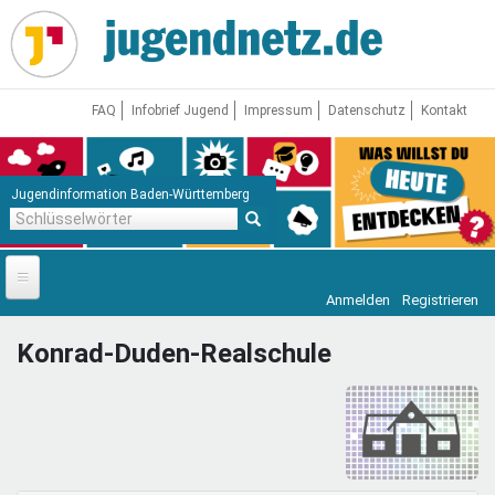
Direkt
zum
Inhalt
FAQ
Infobrief Jugend
Impressum
Datenschutz
Kontakt
Jugendinformation Baden-Württemberg
Schlüsselwörter
Anmelden
Registrieren
Startseite
Konrad-Duden-Realschule
News
Jugendnetz
Freizeit & Reisen
Vor Ort