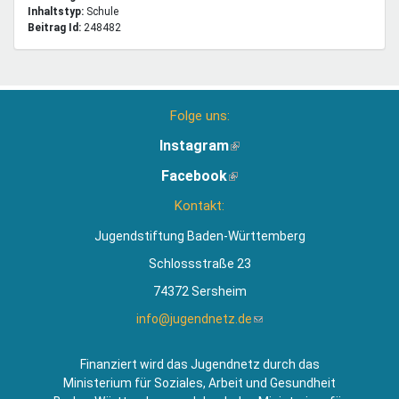
Inhaltstyp:
schule
Beitrag Id:
248482
Folge uns:
Instagram
(Link
ist
Facebook
(Link
extern)
ist
Kontakt:
extern)
Jugendstiftung Baden-Württemberg
Schlossstraße 23
74372 Sersheim
info@jugendnetz.de
(Link
sendet
E-
Finanziert wird das Jugendnetz durch das
Mail)
Ministerium für Soziales, Arbeit und Gesundheit