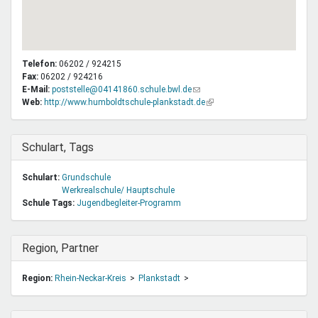
Telefon:
06202 / 924215
Fax:
06202 / 924216
E-Mail:
poststelle@04141860.schule.bwl.de
(Link
Web:
http://www.humboldtschule-plankstadt.de
sendet
(Link
E-
ist
Mail)
extern)
Ausblenden
Schulart, Tags
Schulart:
Grundschule
Werkrealschule/ Hauptschule
Schule Tags:
Jugendbegleiter-Programm
Ausblenden
Region, Partner
Region:
Rhein-Neckar-Kreis
Plankstadt