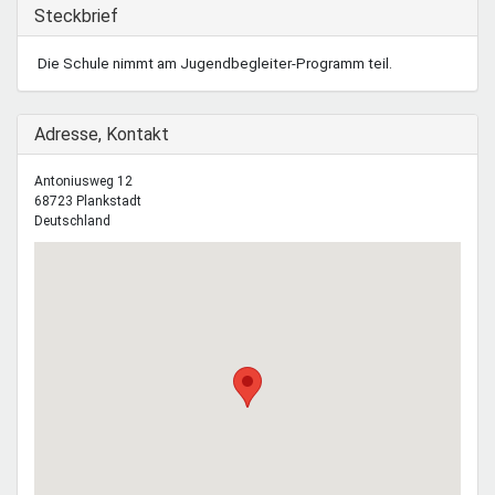
Mentoren & Projekte
Ausblenden
Steckbrief
Die Schule nimmt am Jugendbegleiter-Programm teil.
Schule & Beruf
Ausblenden
Adresse, Kontakt
Demokratie & Beteiligung
Antoniusweg 12
68723
Plankstadt
Deutschland