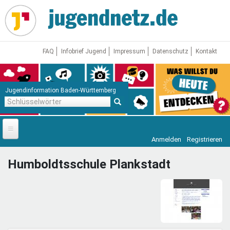
Direkt
zum
Inhalt
FAQ
Infobrief Jugend
Impressum
Datenschutz
Kontakt
Jugendinformation Baden-Württemberg
Schlüsselwörter
Anmelden
Registrieren
Startseite
Humboldtsschule Plankstadt
News
Jugendnetz
Freizeit & Reisen
Vor Ort