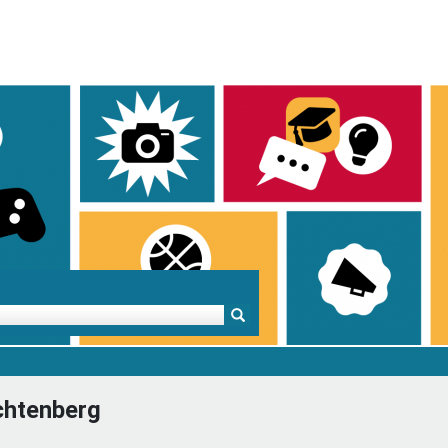
Mentoren & Projekte
Schule & Beruf
Demok
chtenberg
Projekte
Schulen in BW
Demok