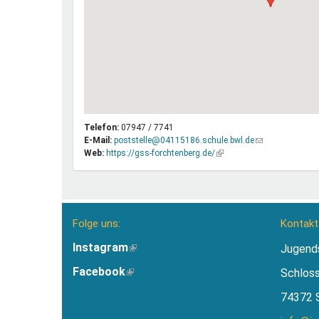
Telefon:
07947 / 7741
E-Mail:
poststelle@04115186.schule.bwl.de
(Link
Web:
https://gss-forchtenberg.de/
(Link
sendet
ist
E-
extern)
Mail)
Folge uns:
Kontakt
Instagram
(Link
Jugend
ist
Facebook
(Link
Schlos
extern)
ist
74372 
extern)