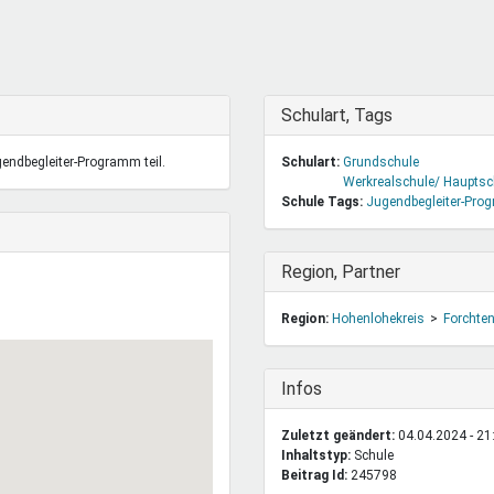
DeinDing BW
Jugendbegleiter
Mensc
Vielfaltcoach
SMpfau (SMV)
Vielfa
Umweltmentoren
SMV im Kultusportal
Jugen
Mitmachen Ehrensache
Qualipass
Jugen
Ausblenden
Schulart, Tags
Projektfinanzierung
Junge Seiten
REspe
endbegleiter-Programm teil.
Schulart:
Grundschule
Jugendstiftung BW
Traumberufe
Jugen
Werkrealschule/ Hauptsc
Schülermentoren-Programme
Schule Tags:
Jugendbegleiter-Pr
Ausblenden
Region, Partner
Region:
Hohenlohekreis
Forchte
Ausblenden
Infos
Zuletzt geändert:
04.04.2024 - 21
Inhaltstyp:
schule
Beitrag Id:
245798