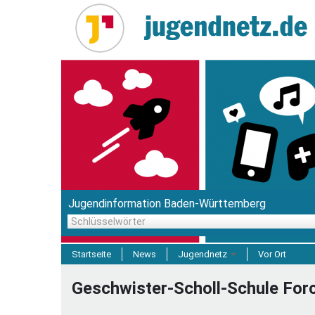
Direkt
zum
Inhalt
Jugendinformation Baden-Württemberg
Schlüsselwörter
Startseite
News
Jugendnetz
Vor Ort
Freizeit & Reisen
Geschwister-Scholl-Schule For
Einrichtungen