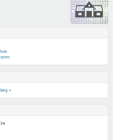
henrechte
ltcoach
darbeitsnetz
dgemeinderäte
ct! im Netz
dagentur
hule
ogramm
nberg
:34