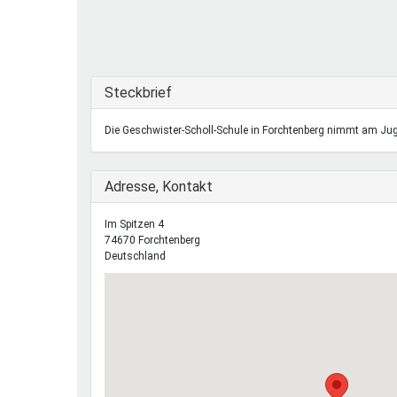
Ferienfreizeiten
Sprung ins Ausland
Ausblenden
Steckbrief
Die Geschwister-Scholl-Schule in Forchtenberg nimmt am Jug
Ausblenden
Adresse, Kontakt
Im Spitzen 4
74670
Forchtenberg
Deutschland