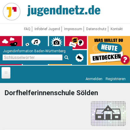
Direkt
zum
Inhalt
FAQ
Infobrief Jugend
Impressum
Datenschutz
Kontakt
Jugendinformation Baden-Württemberg
Schlüsselwörter
Anmelden
Registrieren
Startseite
Dorfhelferinnenschule Sölden
News
Jugendnetz
Freizeit & Reisen
Vor Ort