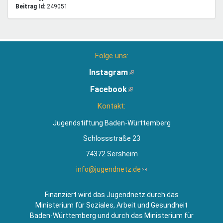
Beitrag Id:
249051
Folge uns:
Instagram
(Link
ist
Facebook
(Link
extern)
ist
Kontakt:
extern)
Jugendstiftung Baden-Württemberg
Schlossstraße 23
74372 Sersheim
info@jugendnetz.de
(Link
sendet
E-
Finanziert wird das Jugendnetz durch das
Mail)
Ministerium für Soziales, Arbeit und Gesundheit
Baden-Württemberg und durch das Ministerium für