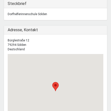
Mentoren & Projekte
Ausblenden
Steckbrief
Dorfhelferinnenschule Sölden
Schule & Beruf
Ausblenden
Adresse, Kontakt
Demokratie & Beteiligung
Bürglestraße 12
79294
Sölden
Deutschland