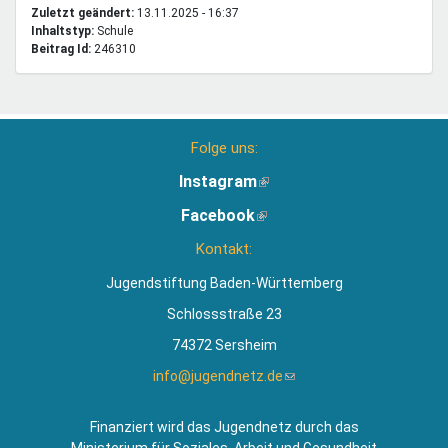
Zuletzt geändert:
13.11.2025 - 16:37
Inhaltstyp:
schule
Beitrag Id:
246310
Folge uns:
Instagram
(Link
ist
Facebook
(Link
extern)
ist
Kontakt:
extern)
Jugendstiftung Baden-Württemberg
Schlossstraße 23
74372 Sersheim
info@jugendnetz.de
(Link
sendet
E-
Finanziert wird das Jugendnetz durch das
Mail)
Ministerium für Soziales, Arbeit und Gesundheit