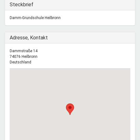
Mentoren & Projekte
Ausblenden
Steckbrief
Damm-Grundschule Heilbronn
Schule & Beruf
Ausblenden
Adresse, Kontakt
Demokratie & Beteiligung
Dammstraße 14
74076
Heilbronn
Deutschland