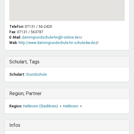
Telefon:
07131 / 56-2420
Fax:
07131 / 563787
E-Mail:
dammgrundschule-hn@t-online.de
(Link
Web:
http://www.dammgrundschule.hn.schule-bw.de
sendet
(Link
E-
ist
Mail)
extern)
Ausblenden
Schulart, Tags
Schulart:
Grundschule
Ausblenden
Region, Partner
Region:
Heilbronn (Stadtkreis)
Heilbronn
Ausblenden
Infos