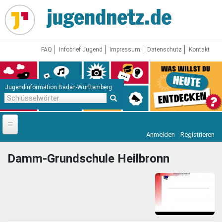
Direkt
zum
Inhalt
FAQ
Infobrief Jugend
Impressum
Datenschutz
Kontakt
Jugendinformation Baden-Württemberg
Schlüsselwörter
Anmelden
Registrieren
Startseite
Damm-Grundschule Heilbronn
News
Jugendnetz
Freizeit & Reisen
Vor Ort