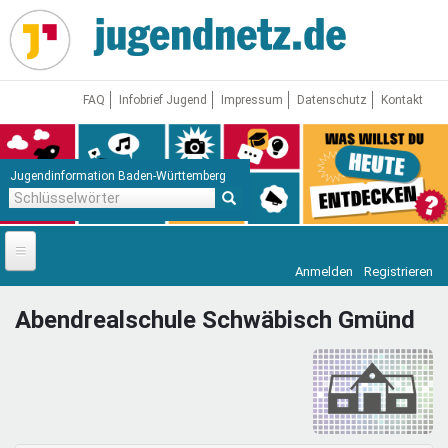
Direkt
zum
Inhalt
FAQ
Infobrief Jugend
Impressum
Datenschutz
Kontakt
Jugendinformation Baden-Württemberg
Schlüsselwörter
Anmelden
Registrieren
Startseite
Abendrealschule Schwäbisch Gmünd
News
Jugendnetz
Freizeit & Reisen
Vor Ort