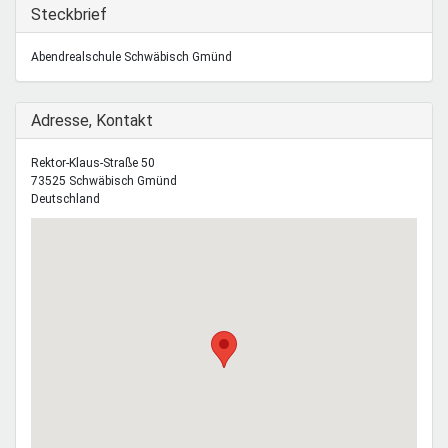
Mentoren & Projekte
Ausblenden
Steckbrief
Abendrealschule Schwäbisch Gmünd
Schule & Beruf
Ausblenden
Adresse, Kontakt
Demokratie & Beteiligung
Rektor-Klaus-Straße 50
73525
Schwäbisch Gmünd
Deutschland