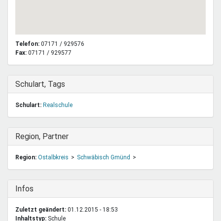
Telefon:
07171 / 929576
Fax:
07171 / 929577
Ausblenden
Schulart, Tags
Schulart:
Realschule
Ausblenden
Region, Partner
Region:
Ostalbkreis
Schwäbisch Gmünd
Ausblenden
Infos
Zuletzt geändert:
01.12.2015 - 18:53
Inhaltstyp:
schule