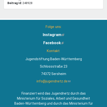
Beitrag Id:
248928
Folge uns:
Instagram
(Link
ist
Facebook
(Link
extern)
ist
Kontakt:
extern)
Jugendstiftung Baden-Württemberg
Schlossstraße 23
74372 Sersheim
info@jugendnetz.de
(Link
sendet
E-
Finanziert wird das Jugendnetz durch das
Mail)
Ministerium für Soziales, Arbeit und Gesundheit
Baden-Württemberg und durch das Ministerium für