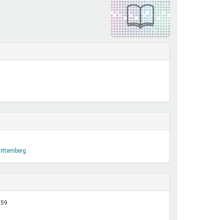
henrechte
ltcoach
darbeitsnetz
dgemeinderäte
ct! im Netz
dagentur
rttemberg
:59