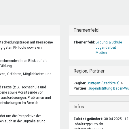
DeinDing BW
Jugendbegleiter
Mensc
Vielfaltcoach
SMpfau (SMV)
Vielfa
Umweltmentoren
SMV im Kultusportal
Jugen
Mitmachen Ehrensache
Qualipass
Jugen
Ausblenden
Themenfeld
Projektfinanzierung
Junge Seiten
REspe
ntscheidungsträger auf Kreisebene
Themenfeld:
Bildung & Schule
Jugendstiftung BW
Traumberufe
Jugen
gigsten KI-Tools sowie ein
Jugendarbeit
Schülermentoren-Programme
Medien
lnehmenden ihren Blick auf die
Bildung.
Ausblenden
Region, Partner
zen, Gefahren, Möglichkeiten und
Region:
Stuttgart (Stadtkreis)
d Praxis (z.B. Hochschule und
Partner:
Jugendstiftung Baden-Wü
ebene sowie Vorsitzende von
erausforderungen, Problemen und
ntwicklungen im Bereich
Ausblenden
Infos
hrt um die Perspektive der
Zuletzt geändert:
30.04.2025 - 12
 auch in der Digitalisierung
Inhaltstyp:
projekt