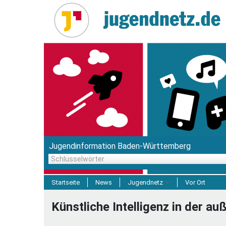
Direkt
zum
Inhalt
Jugendinformation Baden-Württemberg
Schlüsselwörter
Startseite
News
Jugendnetz
Vor Ort
Freizeit & Reisen
Künstliche Intelligenz in der a
Einrichtungen