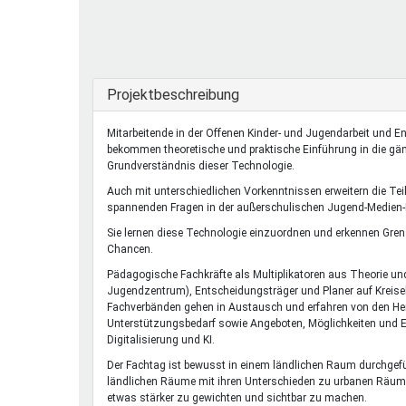
Ferienfreizeiten
Sprung ins Ausland
Ausblenden
Projektbeschreibung
Mitarbeitende in der Offenen Kinder- und Jugendarbeit und E
bekommen theoretische und praktische Einführung in die gän
Grundverständnis dieser Technologie.
Auch mit unterschiedlichen Vorkenntnissen erweitern die Tei
spannenden Fragen in der außerschulischen Jugend-Medien-
Sie lernen diese Technologie einzuordnen und erkennen Gren
Chancen.
Pädagogische Fachkräfte als Multiplikatoren aus Theorie un
Jugendzentrum), Entscheidungsträger und Planer auf Kreis
Fachverbänden gehen in Austausch und erfahren von den H
Unterstützungsbedarf sowie Angeboten, Möglichkeiten und E
Digitalisierung und KI.
Der Fachtag ist bewusst in einem ländlichen Raum durchgefü
ländlichen Räume mit ihren Unterschieden zu urbanen Räumen
etwas stärker zu gewichten und sichtbar zu machen.