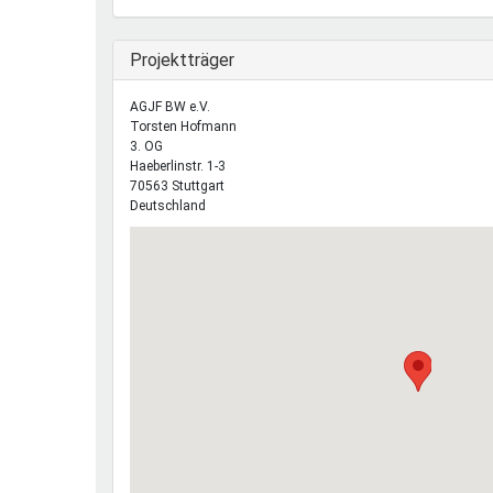
Ausblenden
Projektträger
AGJF BW e.V.
Torsten
Hofmann
3. OG
Haeberlinstr. 1-3
70563
Stuttgart
Deutschland