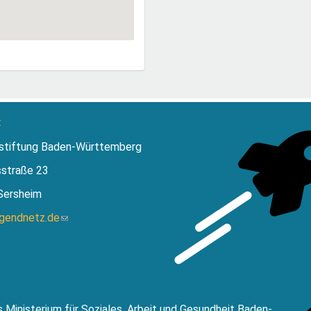
:
stiftung Baden-Württemberg
sstraße 23
Sersheim
ugendnetz.de
(Link
sendet
E-
Mail)
 Ministerium für Soziales, Arbeit und Gesundheit Baden-