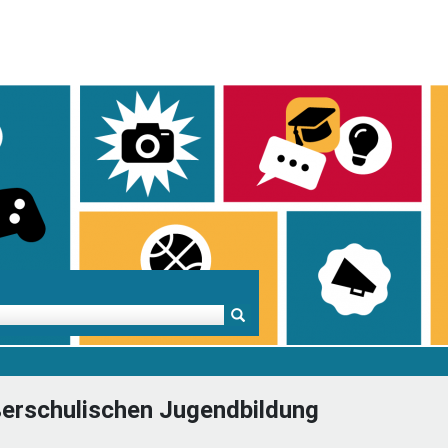
Mentoren & Projekte
Schule & Beruf
Demok
ußerschulischen Jugendbildung
Projekte
Schulen in BW
Demok