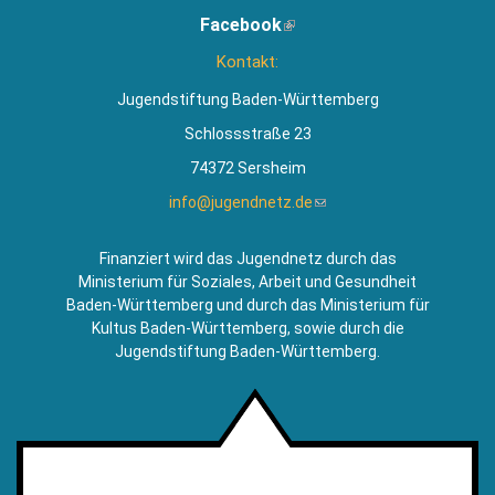
ist
Facebook
(Link
extern)
ist
Kontakt:
extern)
Jugendstiftung Baden-Württemberg
Schlossstraße 23
74372 Sersheim
info@jugendnetz.de
(Link
sendet
E-
Finanziert wird das Jugendnetz durch das
Mail)
Ministerium für Soziales, Arbeit und Gesundheit
Baden-Württemberg und durch das Ministerium für
Kultus Baden-Württemberg, sowie durch die
Jugendstiftung Baden-Württemberg.