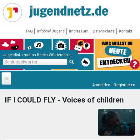
Direkt
zum
Inhalt
FAQ
Infobrief Jugend
Impressum
Datenschutz
Kontakt
Jugendinformation Baden-Württemberg
Schlüsselwörter
Anmelden
Registrieren
Startseite
IF I COULD FLY - Voices of children
News
Jugendnetz
Freizeit & Reisen
Vor Ort