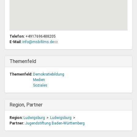
Telefon:
+4917696488205
E-Mail:
info@msb-films.de
(Link
sendet
E-
Mail)
Ausblenden
Themenfeld
Themenfeld:
Demokratiebildung
Medien
Soziales
Ausblenden
Region, Partner
Region:
Ludwigsburg
Ludwigsburg
Partner:
Jugendstiftung Baden-Württemberg