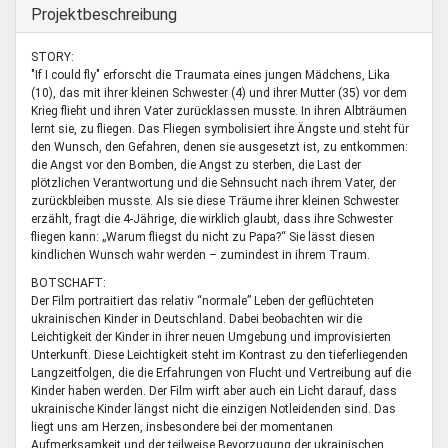
Mentoren & Projekte
Ausblenden
Projektbeschreibung
STORY:
"If I could fly" erforscht die Traumata eines jungen Mädchens, Lika
Schule & Beruf
(10), das mit ihrer kleinen Schwester (4) und ihrer Mutter (35) vor dem
Krieg flieht und ihren Vater zurücklassen musste. In ihren Albträumen
lernt sie, zu fliegen. Das Fliegen symbolisiert ihre Ängste und steht für
den Wunsch, den Gefahren, denen sie ausgesetzt ist, zu entkommen:
Demokratie & Beteiligung
die Angst vor den Bomben, die Angst zu sterben, die Last der
plötzlichen Verantwortung und die Sehnsucht nach ihrem Vater, der
zurückbleiben musste. Als sie diese Träume ihrer kleinen Schwester
erzählt, fragt die 4-Jährige, die wirklich glaubt, dass ihre Schwester
fliegen kann: „Warum fliegst du nicht zu Papa?“ Sie lässt diesen
kindlichen Wunsch wahr werden – zumindest in ihrem Traum.
BOTSCHAFT:
Der Film portraitiert das relativ “normale” Leben der geflüchteten
ukrainischen Kinder in Deutschland. Dabei beobachten wir die
Leichtigkeit der Kinder in ihrer neuen Umgebung und improvisierten
Unterkunft. Diese Leichtigkeit steht im Kontrast zu den tieferliegenden
Langzeitfolgen, die die Erfahrungen von Flucht und Vertreibung auf die
Kinder haben werden. Der Film wirft aber auch ein Licht darauf, dass
ukrainische Kinder längst nicht die einzigen Notleidenden sind. Das
liegt uns am Herzen, insbesondere bei der momentanen
Aufmerksamkeit und der teilweise Bevorzugung der ukrainischen