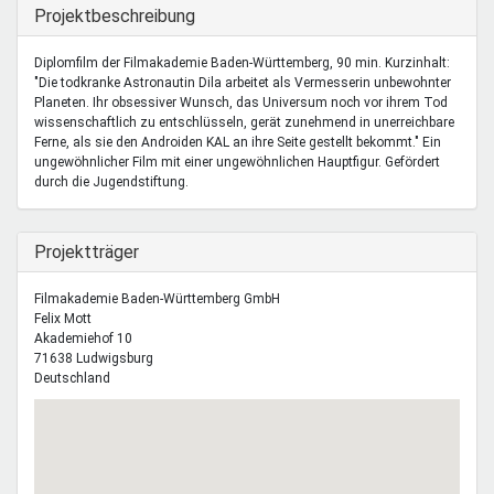
Mentoren & Projekte
Ausblenden
Projektbeschreibung
Diplomfilm der Filmakademie Baden-Württemberg, 90 min. Kurzinhalt:
"Die todkranke Astronautin Dila arbeitet als Vermesserin unbewohnter
Schule & Beruf
Planeten. Ihr obsessiver Wunsch, das Universum noch vor ihrem Tod
wissenschaftlich zu entschlüsseln, gerät zunehmend in unerreichbare
Ferne, als sie den Androiden KAL an ihre Seite gestellt bekommt." Ein
ungewöhnlicher Film mit einer ungewöhnlichen Hauptfigur. Gefördert
Demokratie & Beteiligung
durch die Jugendstiftung.
Ausblenden
Projektträger
Filmakademie Baden-Württemberg GmbH
Felix
Mott
Akademiehof 10
71638
Ludwigsburg
Deutschland