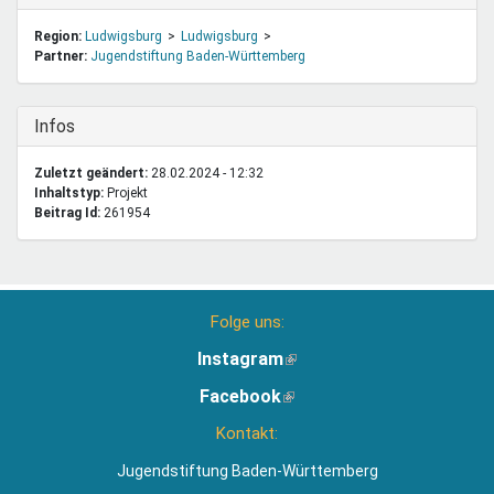
Region:
Ludwigsburg
Ludwigsburg
Partner:
Jugendstiftung Baden-Württemberg
Ausblenden
Infos
Zuletzt geändert:
28.02.2024 - 12:32
Inhaltstyp:
projekt
Beitrag Id:
261954
Folge uns:
Instagram
(Link
ist
Facebook
(Link
extern)
ist
Kontakt:
extern)
Jugendstiftung Baden-Württemberg