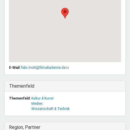
E-Mail:
felix.mott@filmakademie.de
(Link
sendet
E-
Mail)
Ausblenden
Themenfeld
Themenfeld:
Kultur & Kunst
Medien
Wissenschaft & Technik
Ausblenden
Region, Partner