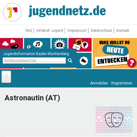
Direkt
zum
Inhalt
FAQ
Infobrief Jugend
Impressum
Datenschutz
Kontakt
Jugendinformation Baden-Württemberg
Schlüsselwörter
Anmelden
Registrieren
Startseite
Astronautin (AT)
News
Jugendnetz
Freizeit & Reisen
Vor Ort