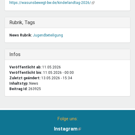
(Link
https://wasunsbewegt-bw.de/kinderlandtag-2026/
ist
extern)
Ausblenden
Rubrik, Tags
News Rubrik:
Jugendbeteiligung
Ausblenden
Infos
Veröffentlicht ab:
11.05.2026
Veröffentlicht bis:
11.05.2026 - 00:00
Zuletzt geändert:
13.05.2026 - 15:34
Inhaltstyp:
news
Beitrag Id:
263925
Folge uns:
Instagram
(Link
ist