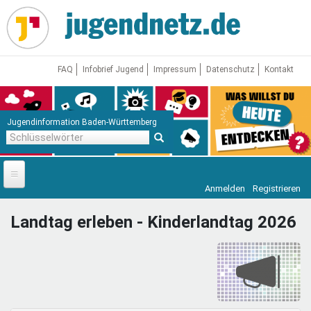
Direkt
zum
Inhalt
FAQ
Infobrief Jugend
Impressum
Datenschutz
Kontakt
Jugendinformation Baden-Württemberg
Schlüsselwörter
Anmelden
Registrieren
Startseite
Landtag erleben - Kinderlandtag 2026
News
Jugendnetz
Freizeit & Reisen
Vor Ort