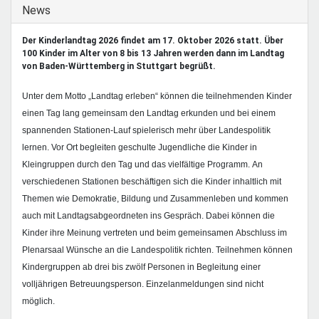
Mentoren & Projekte
Ausblenden
News
Der Kinderlandtag 2026 findet am 17. Oktober 2026 statt. Über
100 Kinder im Alter von 8 bis 13 Jahren werden dann im Landtag
Schule & Beruf
von Baden-Württemberg in Stuttgart begrüßt.
Unter dem Motto „Landtag erleben“ können die teilnehmenden Kinder
Demokratie & Beteiligung
einen Tag lang gemeinsam den Landtag erkunden und bei einem
spannenden Stationen-Lauf spielerisch mehr über Landespolitik
lernen. Vor Ort begleiten geschulte Jugendliche die Kinder in
Kleingruppen durch den Tag und das vielfältige Programm. An
verschiedenen Stationen beschäftigen sich die Kinder inhaltlich mit
Themen wie Demokratie, Bildung und Zusammenleben und kommen
auch mit Landtagsabgeordneten ins Gespräch. Dabei können die
Kinder ihre Meinung vertreten und beim gemeinsamen Abschluss im
Plenarsaal Wünsche an die Landespolitik richten. Teilnehmen können
Kindergruppen
ab drei bis zwölf Personen in
Begleitung
einer
volljährigen Betreuungsperson
. Einzelanmeldungen sind nicht
möglich.