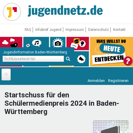
Direkt
zum
Inhalt
FAQ
Infobrief Jugend
Impressum
Datenschutz
Kontakt
Jugendinformation Baden-Württemberg
Schlüsselwörter
Anmelden
Registrieren
Startseite
Startschuss für den
News
Schülermedienpreis 2024 in Baden-
Jugendnetz
Württemberg
Freizeit & Reisen
Vor Ort