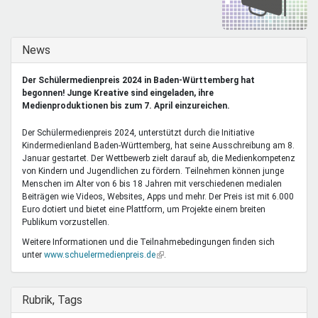
Mentoren & Projekte
Ausblenden
News
Schule & Beruf
Der Schülermedienpreis 2024 in Baden-Württemberg hat
begonnen! Junge Kreative sind eingeladen, ihre
Medienproduktionen bis zum 7. April einzureichen.
Demokratie & Beteiligung
Der Schülermedienpreis 2024, unterstützt durch die Initiative
Kindermedienland Baden-Württemberg, hat seine Ausschreibung am 8.
Januar gestartet. Der Wettbewerb zielt darauf ab, die Medienkompetenz
von Kindern und Jugendlichen zu fördern. Teilnehmen können junge
Menschen im Alter von 6 bis 18 Jahren mit verschiedenen medialen
Beiträgen wie Videos, Websites, Apps und mehr. Der Preis ist mit 6.000
Euro dotiert und bietet eine Plattform, um Projekte einem breiten
Publikum vorzustellen.
Weitere Informationen und die Teilnahmebedingungen finden sich
unter
www.schuelermedienpreis.de
(Link
.
ist
extern)
Ausblenden
Rubrik, Tags