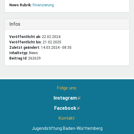
News Rubrik:
Finanzierung
Ausblenden
Infos
Veröffentlicht ab:
22.02.2024
Veröffentlicht bis:
21.02.2025
Zuletzt geändert:
14.03.2024 - 08:35
Inhaltstyp:
news
Beitrag Id:
262629
Folge uns:
Instagram
(Link
ist
Facebook
(Link
extern)
ist
Kontakt:
extern)
Jugendstiftung Baden-Württemberg