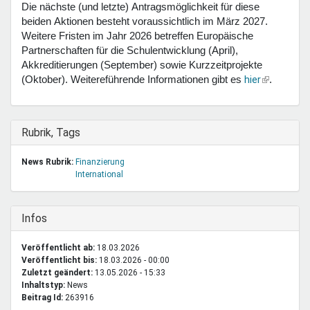
Die nächste (und letzte) Antragsmöglichkeit für diese
beiden Aktionen besteht voraussichtlich im März 2027.
Weitere Fristen im Jahr 2026 betreffen Europäische
Partnerschaften für die Schulentwicklung (April),
Akkreditierungen (September) sowie Kurzzeitprojekte
(Link
hier
(Oktober). Weitereführende Informationen gibt es
.
ist
extern)
Ausblenden
Rubrik, Tags
News Rubrik:
Finanzierung
International
Ausblenden
Infos
Veröffentlicht ab:
18.03.2026
Veröffentlicht bis:
18.03.2026 - 00:00
Zuletzt geändert:
13.05.2026 - 15:33
Inhaltstyp:
news
Beitrag Id:
263916