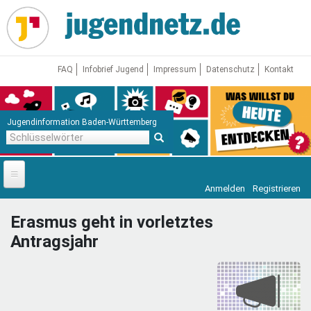
Direkt
zum
Inhalt
FAQ
Infobrief Jugend
Impressum
Datenschutz
Kontakt
Jugendinformation Baden-Württemberg
Schlüsselwörter
Anmelden
Registrieren
Startseite
Erasmus geht in vorletztes
News
Antragsjahr
Jugendnetz
Freizeit & Reisen
Vor Ort