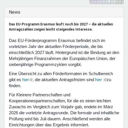
Mentoren & Projekte
Ausblenden
News
Schule & Beruf
Das EU-Programm Erasmus läuft noch bis 2027 – die aktuellen
Antragszahlen zeigen leicht steigendes Interesse.
Das EU-Förderprogramm Erasmus befindet sich im
Demokratie & Beteiligung
vorletzten Jahr der aktuellen Förderperiode, die bis
einschließlich 2027 läuft. Hintergrund ist die Bindung an den
Mehrjährigen Finanzrahmen der Europäischen Union, der
siebenjährige Programmzyklen vorgibt.
Eine Übersicht zu allen Förderformaten im Schulbereich
(Link
(Link
hier
hier
gibt es
, die aktuellen Antragsfristen sind
zu
ist
ist
finden.
extern)
extern)
Für Kleinere Partnerschaften
und
Kooperationespartnerschaften, für die es einen leichten
Zuwachs im Vergleich zum Vorjahr gab, endete im März
2026 die vorletzte Antragsrunde. Die formale und inhaltliche
Prüfung wird bis Juli dauern. Anschließend werden alle
Einrichtungen über das Ergebnis informiert.