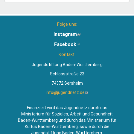
Folge uns:
Instagram
(Link
ist
Facebook
(Link
extern)
ist
Kontakt:
extern)
Jugendstiftung Baden-Württemberg
Schlossstraße 23
74372 Sersheim
info@jugendnetz.de
(Link
sendet
E-
Finanziert wird das Jugendnetz durch das
Mail)
Ministerium für Soziales, Arbeit und Gesundheit
Baden-Württemberg und durch das Ministerium für
Kultus Baden-Württemberg, sowie durch die
Jugendstiftung Baden-Württemberg.