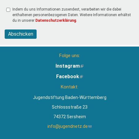
Indem du uns Informationen zusendest, verarbeiten wir die dabei
enthaltenen personenbezogenen Daten. Weitere Informationen erhältst
du in unserer
Datenschutzerklärung
.
Abschicken
Folge uns:
Instagram
(Link
ist
Facebook
(Link
extern)
ist
Kontakt:
extern)
Jugendstiftung Baden-Württemberg
Schlossstraße 23
74372 Sersheim
info@jugendnetz.de
(Link
sendet