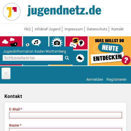
Direkt
zum
Inhalt
FAQ
Infobrief Jugend
Impressum
Datenschutz
Kontakt
Jugendinformation Baden-Württemberg
Schlüsselwörter
Anmelden
Registrieren
Startseite
News
Kontakt
Jugendnetz
E-Mail
*
Freizeit & Reisen
Vor Ort
Name
*