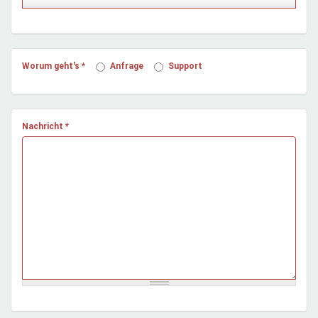
Mentoren & Projekte
Schule & Beruf
Worum geht's
*
Anfrage
Support
Demokratie & Beteiligung
Nachricht
*