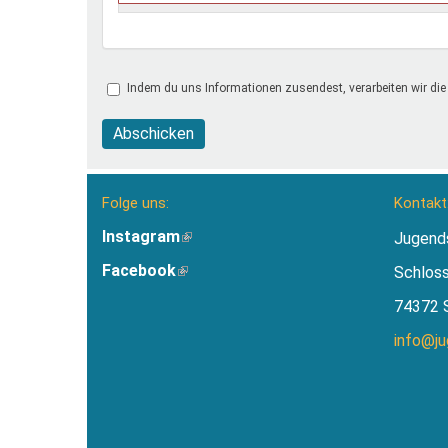
Indem du uns Informationen zusendest, verarbeiten wir die
Abschicken
Folge uns:
Kontakt
Instagram
(Link
Jugend
ist
Facebook
(Link
Schlos
extern)
ist
74372 
extern)
info@j