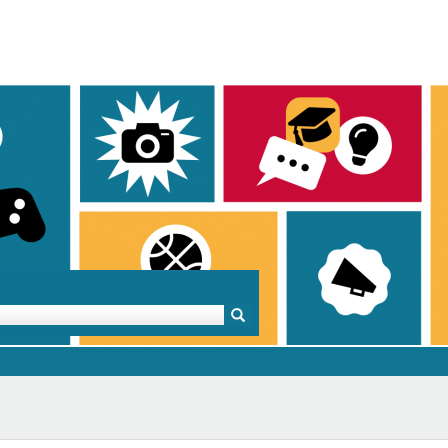
Mentoren & Projekte
Schule & Beruf
Demok
Projekte
Schulen in BW
Demok