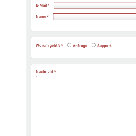
Ferienfreizeiten
E-Mail
*
Sprung ins Ausland
Name
*
Worum geht's
*
Anfrage
Support
Nachricht
*