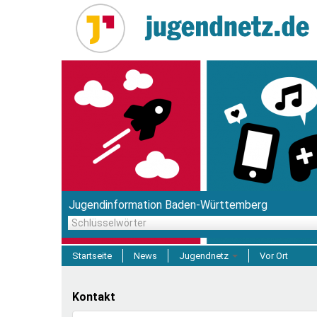
Direkt
zum
Inhalt
Jugendinformation Baden-Württemberg
Schlüsselwörter
Startseite
News
Jugendnetz
Vor Ort
Freizeit & Reisen
Kontakt
Einrichtungen