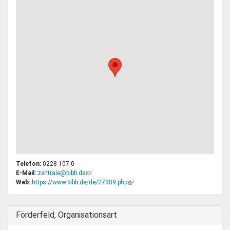
Telefon:
0228 107-0
E-Mail:
zentrale@bibb.de
(Link
Web:
https://www.bibb.de/de/27889.php
sendet
(Link
E-
ist
Mail)
extern)
Ausblenden
Förderfeld, Organisationsart