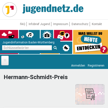
Direkt
zum
Inhalt
FAQ
Infobrief Jugend
Impressum
Datenschutz
Kontakt
Jugendinformation Baden-Württemberg
Schlüsselwörter
Anmelden
Registrieren
Startseite
Hermann-Schmidt-Preis
News
Jugendnetz
Freizeit & Reisen
Vor Ort