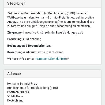
Mentoren & Projekte
Ausblenden
Steckbrief
Ziel des vom Bundesinstitut für Berufsbildung (BIBB) initiierten
Wettbewerbs um den „Hermann-Schmidt-Preis“ ist es, auf innovative
Schule & Beruf
Ansätze in der Berufsbildungspraxis aufmerksam zu machen, diese
zu fördern und als gute Beispiele zur Nachahmung zu empfehlen.
Zielgruppe:
innovative Ansätze in der Berufsbildungspraxis
Demokratie & Beteiligung
Förderung:
Auszeichnung
Bedingungen & Besonderheiten:
-
Bewerbungszeitraum:
aktuell geschlossen
Weitere Infos unter:
Hermann-Schmidt-Preis
(Link
ist
extern)
Ausblenden
Adresse
Hermann-Schmidt-Preis
Bundesinstitut für Berufsbildung (BIBB)
Postfach 201264
53142
Bonn
Deutschland