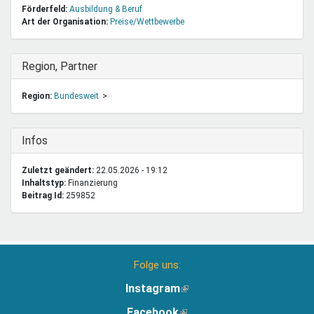
Förderfeld:
Ausbildung & Beruf
Art der Organisation:
Preise/Wettbewerbe
Ausblenden
Region, Partner
Region:
Bundesweit
Ausblenden
Infos
Zuletzt geändert:
22.05.2026 - 19:12
Inhaltstyp:
finanzierung
Beitrag Id:
259852
Folge uns:
Instagram
(Link
ist
Facebook
(Link