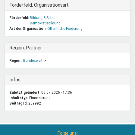
Ausblenden
Förderfeld, Organisationsart
Förderfeld:
Bildung & Schule
Demokratiebildung
Art der Organisation:
Öffentliche Förderung
Ausblenden
Region, Partner
Region:
Bundesweit
Ausblenden
Infos
Zuletzt geändert:
06.07.2026 - 17:36
Inhaltstyp:
finanzierung
Beitrag Id:
259992
Folge uns: