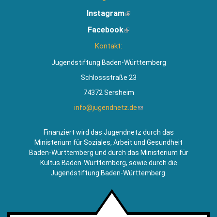
Instagram
(Link
ist
Facebook
(Link
extern)
ist
Kontakt:
extern)
Jugendstiftung Baden-Württemberg
Schlossstraße 23
74372 Sersheim
info@jugendnetz.de
(Link
sendet
E-
Finanziert wird das Jugendnetz durch das
Mail)
Ministerium für Soziales, Arbeit und Gesundheit
Baden-Württemberg und durch das Ministerium für
Kultus Baden-Württemberg, sowie durch die
Jugendstiftung Baden-Württemberg.