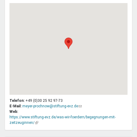
Telefon:
+49 (0)30 25 92 97-73
E-Mail:
meyer-prochnow@stiftung-evz.de
(Link
Web:
sendet
https://www.stiftung-evz.de/was-wir-foerdern/begegnungen-mit-
E-
zeitzeuginnen/
(Link
Mail)
ist
extern)