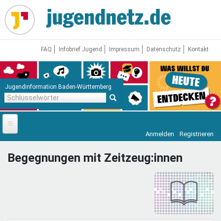
Direkt
zum
Inhalt
FAQ
Infobrief Jugend
Impressum
Datenschutz
Kontakt
Jugendinformation Baden-Württemberg
Schlüsselwörter
Anmelden
Registrieren
Startseite
Begegnungen mit Zeitzeug:innen
News
Jugendnetz
Freizeit & Reisen
Vor Ort