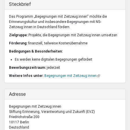
Mentoren & Projekte
Ausblenden
Steckbrief
Das Programm „Begegnungen mit Zeitzeug:innen“ möchte die
Erinnerungskultur und insbesondere Begegnungen mit NS-
Schule & Beruf
Zeitzeug:innen in Deutschland fördern.
Zielgruppe:
Projekte, die Begegnungen mit Zeitzeug:innen umsetzen
Förderung:
finanziell, teilweise Kostenübernahme
Demokratie & Beteiligung
Bedingungen & Besonderheiten:
Es werden keine digitalen Begegnungen gefördert
Bewerbungszeitraum:
jederzeit
Weitere Infos unter:
Begegnungen mit Zeitzeug:innen
(Link
ist
extern)
Ausblenden
Adresse
Begegnungen mit Zeitzeug:innen
Stiftung Erinnerung, Verantwortung und Zukunft (EVZ)
Friedrichstraße 200
10117
Berlin
Deutschland