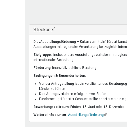
Ferienfreizeiten
Sprung ins Ausland
Ausblenden
Steckbrief
Die „Ausstellungsförderung – Kultur vermitteln“ fördert kunst
Ausstellungen mit regionaler Verankerung bei zugleich inter
Zielgruppe:
insbesondere Ausstellungsvorhaben mit regional
internationaler Bedeutung
Förderung:
finanziell; fachliche Beratung
Bedingungen & Besonderheiten:
Vor der Antragstellung ist ein verpflichtendes Beratungsg
Länder zu führen
Das Antragsverfahren erfolgt in zwei Stufen
Fundament geförderter Schauen sollte dabei stets die e
Bewerbungszeitraum:
Fristen: 15. Juni oder 15. Dezember
Weitere Infos unter:
Ausstellungsförderung
(Link
ist
extern)