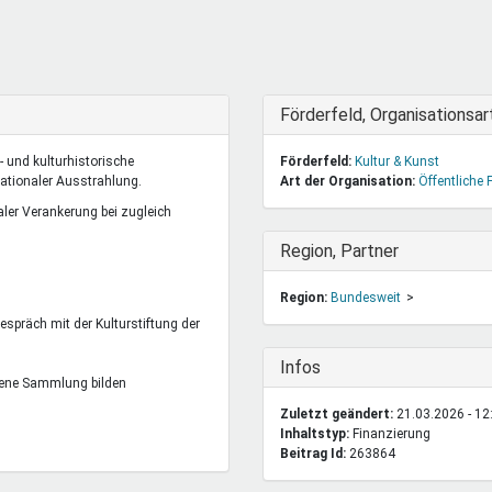
DeinDing BW
Jugendbegleiter
Mensc
Vielfaltcoach
SMpfau (SMV)
Vielfa
Umweltmentoren
SMV im Kultusportal
Jugen
Mitmachen Ehrensache
Qualipass
Jugen
Ausblenden
Förderfeld, Organisationsar
Projektfinanzierung
Junge Seiten
REspe
- und kulturhistorische
Förderfeld:
Kultur & Kunst
Jugendstiftung BW
Traumberufe
Jugen
nationaler Ausstrahlung.
Art der Organisation:
Öffentliche 
Schülermentoren-Programme
er Verankerung bei zugleich
Ausblenden
Region, Partner
Region:
Bundesweit
espräch mit der Kulturstiftung der
Ausblenden
Infos
igene Sammlung bilden
Zuletzt geändert:
21.03.2026 - 12
Inhaltstyp:
finanzierung
Beitrag Id:
263864