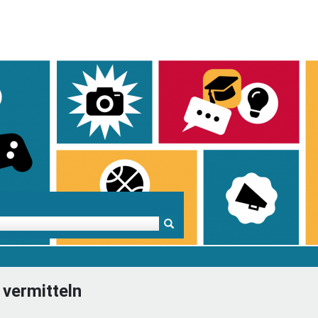
Mentoren & Projekte
Schule & Beruf
Demok
 vermitteln
Projekte
Schulen in BW
Demok