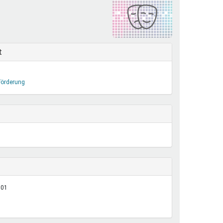
henrechte
ltcoach
darbeitsnetz
dgemeinderäte
t
ct! im Netz
dagentur
Förderung
:01