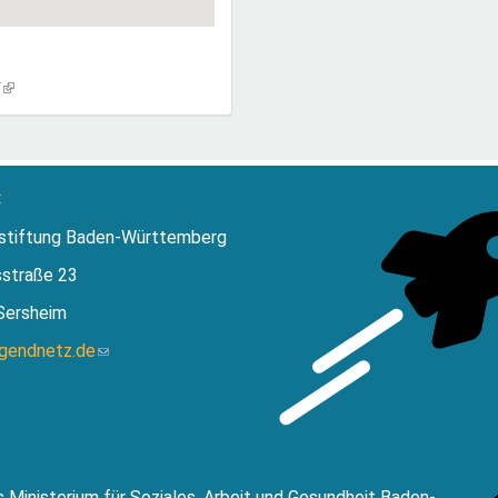
/
(Link
ist
extern)
:
stiftung Baden-Württemberg
sstraße 23
Sersheim
ugendnetz.de
(Link
sendet
E-
Mail)
 Ministerium für Soziales, Arbeit und Gesundheit Baden-