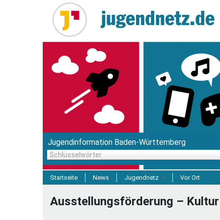
Direkt
zum
Inhalt
Jugendinformation Baden-Württemberg
Schlüsselwörter
Startseite
News
Jugendnetz
Vor Ort
Freizeit & Reisen
Ausstellungsförderung – Kultur
Einrichtungen