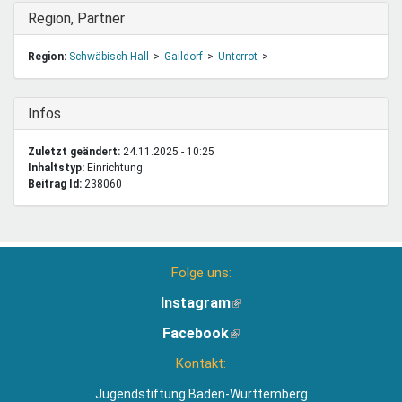
Ausblenden
Region, Partner
Region:
Schwäbisch-Hall
Gaildorf
Unterrot
Ausblenden
Infos
Zuletzt geändert:
24.11.2025 - 10:25
Inhaltstyp:
einrichtung
Beitrag Id:
238060
Folge uns:
Instagram
(Link
ist
Facebook
(Link
extern)
ist
Kontakt:
extern)
Jugendstiftung Baden-Württemberg