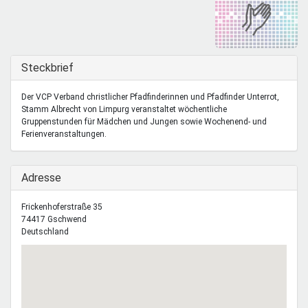
Mentoren & Projekte
Schule & Beruf
Ausblenden
Steckbrief
Der VCP Verband christlicher Pfadfinderinnen und Pfadfinder Unterrot,
Demokratie & Beteiligung
Stamm Albrecht von Limpurg veranstaltet wöchentliche
Gruppenstunden für Mädchen und Jungen sowie Wochenend- und
Ferienveranstaltungen.
Ausblenden
Adresse
Frickenhoferstraße 35
74417
Gschwend
Deutschland