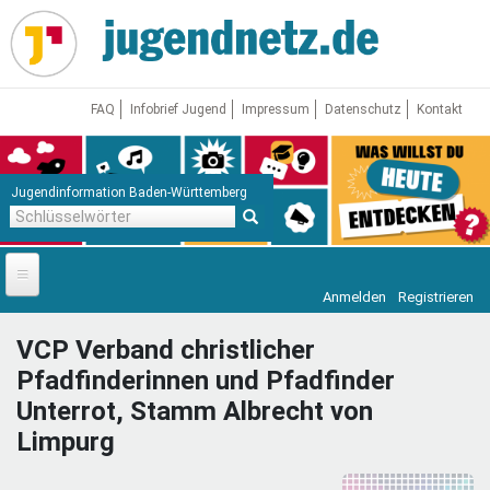
Direkt
zum
Inhalt
FAQ
Infobrief Jugend
Impressum
Datenschutz
Kontakt
Jugendinformation Baden-Württemberg
Schlüsselwörter
Anmelden
Registrieren
Startseite
VCP Verband christlicher
News
Pfadfinderinnen und Pfadfinder
Jugendnetz
Unterrot, Stamm Albrecht von
Freizeit & Reisen
Vor Ort
Limpurg