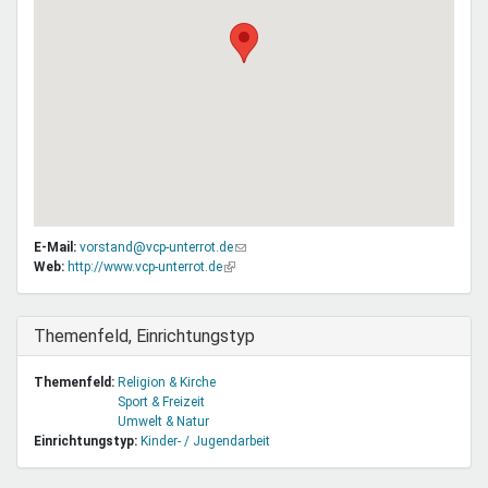
E-Mail:
vorstand@vcp-unterrot.de
(Link
Web:
http://www.vcp-unterrot.de
(Link
sendet
ist
E-
extern)
Mail)
Ausblenden
Themenfeld, Einrichtungstyp
Themenfeld:
Religion & Kirche
Sport & Freizeit
Umwelt & Natur
Einrichtungstyp:
Kinder- / Jugendarbeit