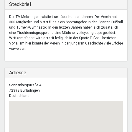
Mentoren & Projekte
Ausblenden
Steckbrief
Der TV Melchingen existiert seit über hundert Jahren. Der Verein hat
300 Mitglieder und bietet für sie ein Sportangebot in den Sparten Fußball
Schule & Beruf
und Turnen/Gymnastik. In den letzten Jahren haben sich zusätzlich
eine Tischtennisgruppe und eine Mädchenvolleyballgruppe gebildet.
Wettkampfsport wird derzeit lediglich in der Sparte Fußball betrieben.
Vor allem hier konnte der Verein in der jüngeren Geschichte viele Erfolge
Demokratie & Beteiligung
vorweisen.
Ausblenden
Adresse
Sonnenbergstraße 4
72393
Burladingen
Deutschland