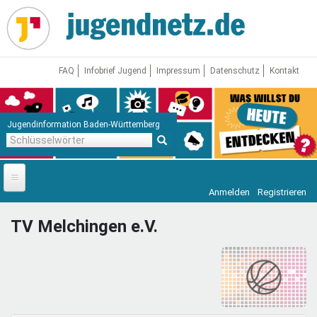
Direkt
zum
Inhalt
FAQ
Infobrief Jugend
Impressum
Datenschutz
Kontakt
Jugendinformation Baden-Württemberg
Schlüsselwörter
Anmelden
Registrieren
Startseite
TV Melchingen e.V.
News
Jugendnetz
Freizeit & Reisen
Vor Ort