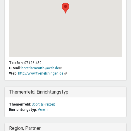
Telefon:
07126-459
E-Mail:
horstlamoarth@web.de
(Link
Web:
http://www.tv-melchingen.de
sendet
(Link
E-
ist
Mail)
extern)
Ausblenden
Themenfeld, Einrichtungstyp
Themenfeld:
Sport & Freizeit
Einrichtungstyp:
Verein
Ausblenden
Region, Partner