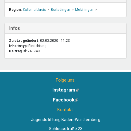
Region:
Zollernalbkreis
Burladingen
Melchingen
Ausblenden
Infos
Zuletzt geändert:
02.03.2020 - 11:23
Inhaltstyp:
einrichtung
Beitrag Id:
243948
Folge uns:
Instagram
(Link
ist
Facebook
(Link
extern)
ist
Kontakt:
extern)
Jugendstiftung Baden-Württemberg
Schlossstraße 23