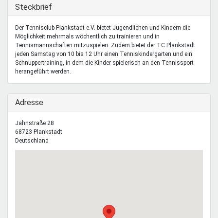
Mentoren & Projekte
Ausblenden
Steckbrief
Der Tennisclub Plankstadt e.V. bietet Jugendlichen und Kindern die
Möglichkeit mehrmals wöchentlich zu trainieren und in
Schule & Beruf
Tennismannschaften mitzuspielen. Zudem bietet der TC Plankstadt
jeden Samstag von 10 bis 12 Uhr einen Tenniskindergarten und ein
Schnuppertraining, in dem die Kinder spielerisch an den Tennissport
herangeführt werden.
Demokratie & Beteiligung
Ausblenden
Adresse
Jahnstraße 28
68723
Plankstadt
Deutschland