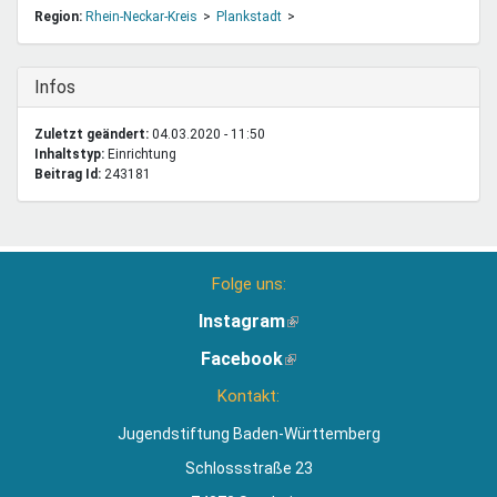
Region:
Rhein-Neckar-Kreis
Plankstadt
Ausblenden
Infos
Zuletzt geändert:
04.03.2020 - 11:50
Inhaltstyp:
einrichtung
Beitrag Id:
243181
Folge uns:
Instagram
(Link
ist
Facebook
(Link
extern)
ist
Kontakt:
extern)
Jugendstiftung Baden-Württemberg
Schlossstraße 23