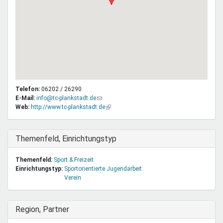
Telefon:
06202 / 26290
E-Mail:
info@tc-plankstadt.de
(Link
Web:
http://www.tc-plankstadt.de
sendet
(Link
E-
ist
Mail)
extern)
Ausblenden
Themenfeld, Einrichtungstyp
Themenfeld:
Sport & Freizeit
Einrichtungstyp:
Sportorientierte Jugendarbeit
Verein
Ausblenden
Region, Partner