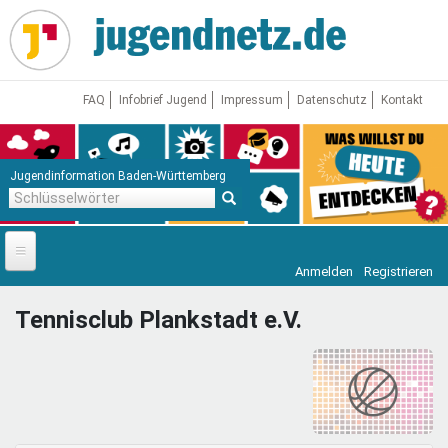
Direkt
zum
Inhalt
FAQ
Infobrief Jugend
Impressum
Datenschutz
Kontakt
Jugendinformation Baden-Württemberg
Schlüsselwörter
Anmelden
Registrieren
Startseite
Tennisclub Plankstadt e.V.
News
Jugendnetz
Freizeit & Reisen
Vor Ort