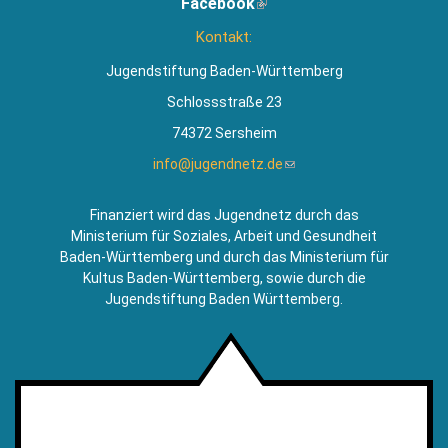
Facebook
(Link
extern)
ist
Kontakt:
extern)
Jugendstiftung Baden-Württemberg
Schlossstraße 23
74372 Sersheim
info@jugendnetz.de
(Link
sendet
E-
Finanziert wird das Jugendnetz durch das
Mail)
Ministerium für Soziales, Arbeit und Gesundheit
Baden-Württemberg und durch das Ministerium für
Kultus Baden-Württemberg, sowie durch die
Jugendstiftung Baden Württemberg.