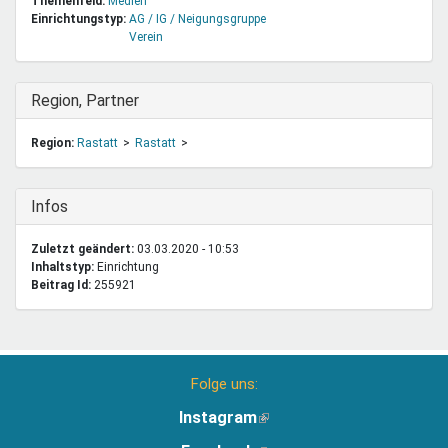
Themenfeld:
Medien
Einrichtungstyp:
AG / IG / Neigungsgruppe
Verein
Ausblenden
Region, Partner
Region:
Rastatt
Rastatt
Ausblenden
Infos
Zuletzt geändert:
03.03.2020 - 10:53
Inhaltstyp:
einrichtung
Beitrag Id:
255921
Folge uns:
Instagram
(Link
ist