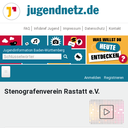
Direkt
zum
Inhalt
FAQ
Infobrief Jugend
Impressum
Datenschutz
Kontakt
Jugendinformation Baden-Württemberg
Schlüsselwörter
Anmelden
Registrieren
Startseite
Stenografenverein Rastatt e.V.
News
Jugendnetz
Freizeit & Reisen
Vor Ort