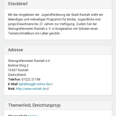
Mentoren & Projekte
Ausblenden
Steckbrief
Mit den Angeboten der Jugendförderung der Stadt Rastatt steht ein
lebendiges und vielseitiges Programm für Kinder, Jugendliche und
Schule & Beruf
junge Erwachsene bis 21 Jahren zur Verfügung. Zudem hat der
Stenografenverein Rastatt e. V. in Kooperation mit Schulen einen
Tastenschreibkurs ins Leben gerufen.
Demokratie & Beteiligung
Ausblenden
Adresse
Stenografenverein Rastatt e.V.
Berliner Ring 2
76437
Rastatt
Deutschland
Telefon:
07222 21188
E-Mail:
kphellwig@t-online.de
(Link
Web:
http://www.rastatt.de
(Link
sendet
ist
E-
extern)
Mail)
Ausblenden
Themenfeld, Einrichtungstyp