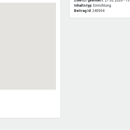
Zuletzt geändert:
27.02.2020 - 15
Inhaltstyp:
einrichtung
Beitrag Id:
240504