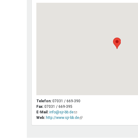
Telefon:
07031 / 669-390
Fax:
07031 / 669-395
E-Mail:
info@sjr-bb.de
(Link
Web:
http://www.sjr-bb.de
sendet
(Link
E-
ist
Mail)
extern)