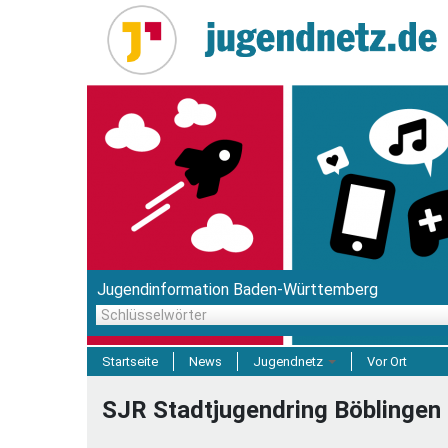
Direkt
zum
Inhalt
Jugendinformation Baden-Württemberg
Schlüsselwörter
Startseite
News
Jugendnetz
Vor Ort
Freizeit & Reisen
SJR Stadtjugendring Böblingen 
Einrichtungen