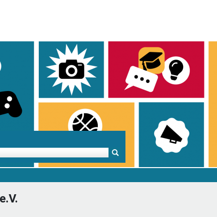
Mentoren & Projekte
Schule & Beruf
Demok
e.V.
Projekte
Schulen in BW
Demok