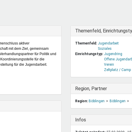
DeinDing BW
Jugendbegleiter
Mensc
Vielfaltcoach
SMpfau (SMV)
Vielfa
Umweltmentoren
SMV im Kultusportal
Jugen
Mitmachen Ehrensache
Qualipass
Jugen
Ausblenden
Themenfeld, Einrichtungst
Projektfinanzierung
Junge Seiten
REspe
mmenschluss aktiver
Themenfeld:
Jugendarbeit
Jugendstiftung BW
Traumberufe
Jugen
chaft mit dem Ziel, gemeinsam
Soziales
Schülermentoren-Programme
Verhandlungspartner für Politik und
Einrichtungstyp:
Jugendring
Koordinierungsstelle für die
Offene Jugendarb
tellung für die Jugendarbeit.
Verein
Zeltplatz / Camp
Ausblenden
Region, Partner
Region:
Böblingen
Böblingen
Ausblenden
Infos