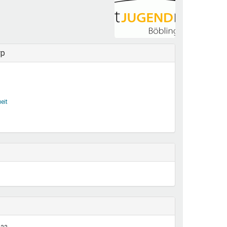
henrechte
ltcoach
darbeitsnetz
dgemeinderäte
yp
ct! im Netz
dagentur
eit