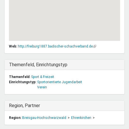
Web:
http://freiburg1887.badischer-schachverband.de
(Link
ist
extern)
Ausblenden
Themenfeld, Einrichtungstyp
Themenfeld:
Sport & Freizeit
Einrichtungstyp:
Sportorientierte Jugendarbeit
Verein
Ausblenden
Region, Partner
Region:
Breisgau-Hochschwarzwald
Ehrenkirchen