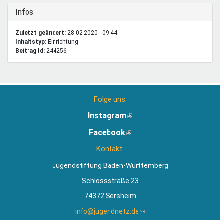
Ausblenden
Infos
Zuletzt geändert:
28.02.2020 - 09:44
Inhaltstyp:
einrichtung
Beitrag Id:
244256
Folge uns:
Instagram
(Link
ist
Facebook
(Link
extern)
ist
Kontakt:
extern)
Jugendstiftung Baden-Württemberg
Schlossstraße 23
74372 Sersheim
info@jugendnetz.de
(Link