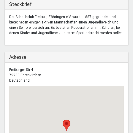
Mentoren & Projekte
Ausblenden
Steckbrief
Der Schachclub Freiburg-Zähringen e.V. wurde 1887 gegründet und
bietet neben einigen aktiven Mannschaften einen Jugendbereich und
Schule & Beruf
einen Seniorenbereich an. Es bestehen Kooperationen mit Schulen, bei
denen Kinder und Jugendliche zu diesem Sport gebracht werden sollen.
Demokratie & Beteiligung
Ausblenden
Adresse
Freiburger Str.4
79238
Ehrenkirchen
Deutschland