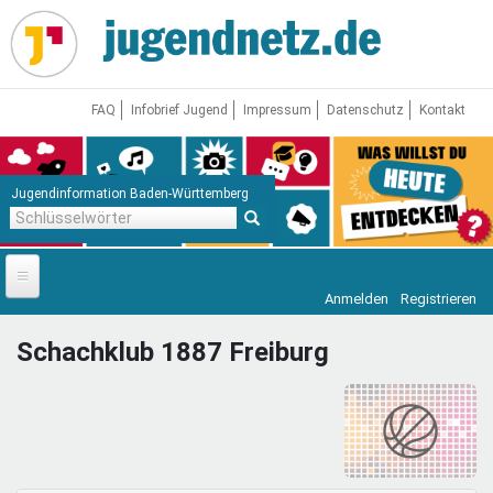
Direkt
zum
Inhalt
FAQ
Infobrief Jugend
Impressum
Datenschutz
Kontakt
Jugendinformation Baden-Württemberg
Schlüsselwörter
Anmelden
Registrieren
Startseite
Schachklub 1887 Freiburg
News
Jugendnetz
Freizeit & Reisen
Vor Ort