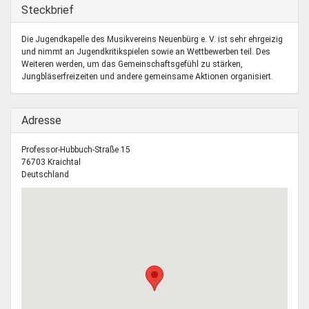
Mentoren & Projekte
Ausblenden
Steckbrief
Die Jugendkapelle des Musikvereins Neuenbürg e. V. ist sehr ehrgeizig
und nimmt an Jugendkritikspielen sowie an Wettbewerben teil. Des
Schule & Beruf
Weiteren werden, um das Gemeinschaftsgefühl zu stärken,
Jungbläserfreizeiten und andere gemeinsame Aktionen organisiert.
Demokratie & Beteiligung
Ausblenden
Adresse
Professor-Hubbuch-Straße 15
76703
Kraichtal
Deutschland