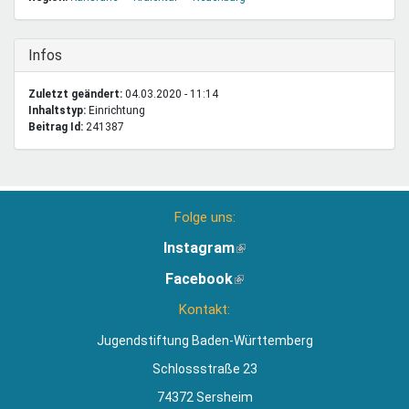
Ausblenden
Infos
Zuletzt geändert:
04.03.2020 - 11:14
Inhaltstyp:
einrichtung
Beitrag Id:
241387
Folge uns:
Instagram
(Link
ist
Facebook
(Link
extern)
ist
Kontakt:
extern)
Jugendstiftung Baden-Württemberg
Schlossstraße 23
74372 Sersheim