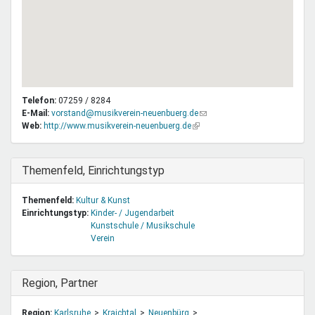
Telefon:
07259 / 8284
E-Mail:
vorstand@musikverein-neuenbuerg.de
(Link
Web:
http://www.musikverein-neuenbuerg.de
(Link
sendet
ist
E-
extern)
Mail)
Ausblenden
Themenfeld, Einrichtungstyp
Themenfeld:
Kultur & Kunst
Einrichtungstyp:
Kinder- / Jugendarbeit
Kunstschule / Musikschule
Verein
Ausblenden
Region, Partner
Region:
Karlsruhe
Kraichtal
Neuenbürg