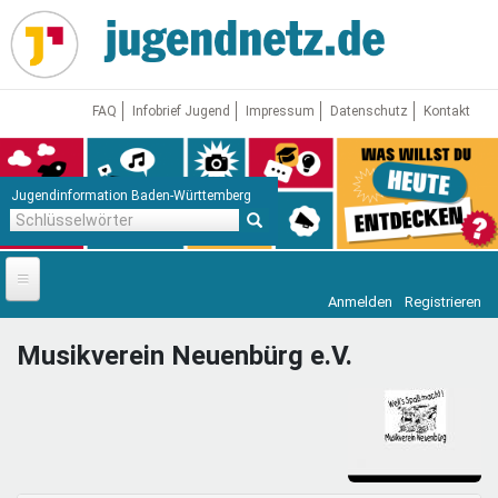
Direkt
zum
Inhalt
FAQ
Infobrief Jugend
Impressum
Datenschutz
Kontakt
Jugendinformation Baden-Württemberg
Schlüsselwörter
Anmelden
Registrieren
Startseite
Musikverein Neuenbürg e.V.
News
Jugendnetz
Freizeit & Reisen
Vor Ort