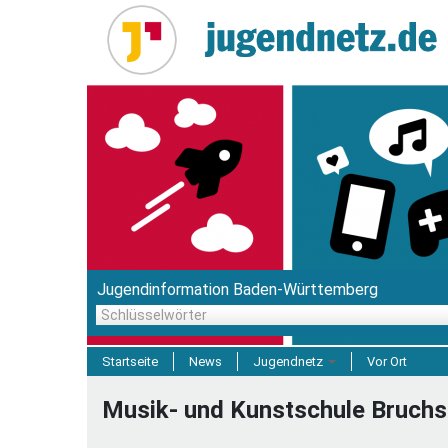
Direkt
zum
Inhalt
Jugendinformation Baden-Württemberg
Schlüsselwörter
Startseite
News
Jugendnetz
Vor Ort
Freizeit & Reisen
Musik- und Kunstschule Bruchs
Einrichtungen