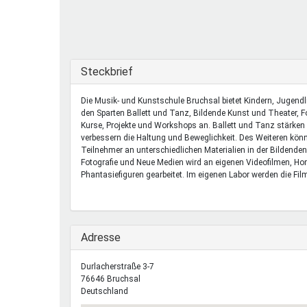
Ferienfreizeiten
Sprung ins Ausland
Ausblenden
Steckbrief
Die Musik- und Kunstschule Bruchsal bietet Kindern, Jugend
den Sparten Ballett und Tanz, Bildende Kunst und Theater, F
Kurse, Projekte und Workshops an. Ballett und Tanz stärke
verbessern die Haltung und Beweglichkeit. Des Weiteren kön
Teilnehmer an unterschiedlichen Materialien in der Bildende
Fotografie und Neue Medien wird an eigenen Videofilmen, H
Phantasiefiguren gearbeitet. Im eigenen Labor werden die Fil
Ausblenden
Adresse
Durlacherstraße 3-7
76646
Bruchsal
Deutschland