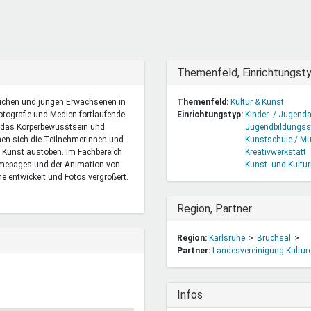
DeinDing BW
Jugendbegleiter
Mensc
Vielfaltcoach
SMpfau (SMV)
Vielfa
Umweltmentoren
SMV im Kultusportal
Jugen
Mitmachen Ehrensache
Qualipass
Jugen
Ausblenden
Themenfeld, Einrichtungst
Projektfinanzierung
Junge Seiten
REspe
lichen und jungen Erwachsenen in
Themenfeld:
Kultur & Kunst
Jugendstiftung BW
Traumberufe
Jugen
otografie und Medien fortlaufende
Einrichtungstyp:
Kinder- / Jugenda
Schülermentoren-Programme
n das Körperbewusstsein und
Jugendbildungss
nen sich die Teilnehmerinnen und
Kunstschule / Mu
n Kunst austoben. Im Fachbereich
Kreativwerkstatt
omepages und der Animation von
Kunst- und Kultur
me entwickelt und Fotos vergrößert.
Ausblenden
Region, Partner
Region:
Karlsruhe
Bruchsal
Partner:
Landesvereinigung Kultur
Ausblenden
Infos