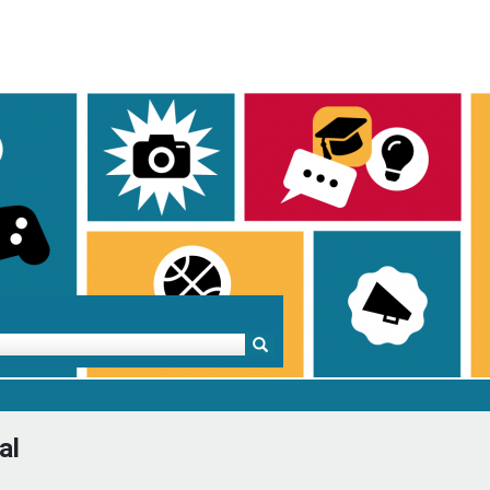
Mentoren & Projekte
Schule & Beruf
Demok
al
Projekte
Schulen in BW
Demok