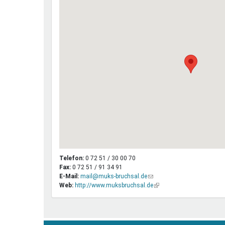
Telefon:
0 72 51 / 30 00 70
Fax:
0 72 51 / 91 34 91
E-Mail:
mail@muks-bruchsal.de
(Link
Web:
http://www.muksbruchsal.de
sendet
(Link
E-
ist
Mail)
extern)