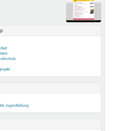
henrechte
ltcoach
darbeitsnetz
dgemeinderäte
yp
ct! im Netz
dagentur
rbeit
tätte
sikschule
projekt
elle Jugendbildung