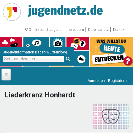
Direkt
zum
Inhalt
FAQ
Infobrief Jugend
Impressum
Datenschutz
Kontakt
Jugendinformation Baden-Württemberg
Schlüsselwörter
Anmelden
Registrieren
Startseite
Liederkranz Honhardt
News
Jugendnetz
Freizeit & Reisen
Vor Ort