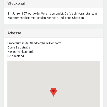
Mentoren & Projekte
Ausblenden
Steckbrief
Im Jahre 1897 wurde der Verein gegründet. Der Verein veranstaltet in
Zusammenarbeit mit Schulen Konzerte und bietet Chöre an.
Schule & Beruf
Ausblenden
Adresse
Demokratie & Beteiligung
Proberaum in der Sandberghalle Honhardt
Obere Bergstraße
74586
Frankenhardt
Deutschland