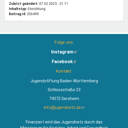
Zuletzt geändert:
07.02.2023 - 21:11
Inhaltstyp:
einrichtung
Beitrag Id:
256499
Folge uns:
Instagram
(Link
ist
Facebook
(Link
extern)
ist
Kontakt:
extern)
Jugendstiftung Baden-Württemberg
Schlossstraße 23
74372 Sersheim
info@jugendnetz.de
(Link
sendet
E-
Finanziert wird das Jugendnetz durch das
Mail)
Ministerium für Soziales, Arbeit und Gesundheit