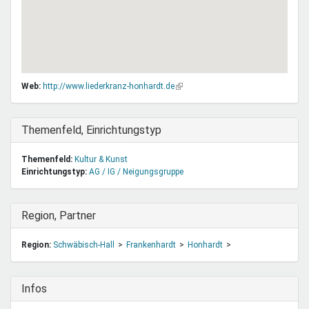
Web:
http://www.liederkranz-honhardt.de
(Link
ist
extern)
Ausblenden
Themenfeld, Einrichtungstyp
Themenfeld:
Kultur & Kunst
Einrichtungstyp:
AG / IG / Neigungsgruppe
Ausblenden
Region, Partner
Region:
Schwäbisch-Hall
Frankenhardt
Honhardt
Ausblenden
Infos