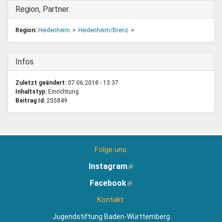
Ausblenden
Region, Partner
Region:
Heidenheim
Heidenheim/Brenz
Ausblenden
Infos
Zuletzt geändert:
07.06.2018 - 13:37
Inhaltstyp:
einrichtung
Beitrag Id:
255849
Folge uns:
Instagram
(Link
ist
Facebook
(Link
extern)
ist
Kontakt:
extern)
Jugendstiftung Baden-Württemberg