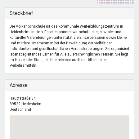
Mentoren & Projekte
Ausblenden
Steckbrief
Schule & Beruf
Die Volkshochschule ist das kommunale Weiterbildungszentrum in
Heidenheim. In einer Epoche rasanter wirtschaftlicher, sozialer und
kultureller Veränderungen unterstützt sie Einzelpersonen sowie kleine
und mittlere Unternehmen bei der Bewältigung der vielfältigen
Demokratie & Beteiligung
individuellen und gesellschaftlichen Herausforderungen. Sie organisiert
lebensbegleitendes Lernen für Alle zu erschwinglichen Preisen. Sie liegt
im Herzen der Stadt, leicht erreichbar auch mit öffentlichen
Verkehrsmitteln.
Ausblenden
Adresse
Hauptstraße 34
89522
Heidenheim
Deutschland