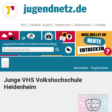
Direkt
zum
Inhalt
FAQ
Infobrief Jugend
Impressum
Datenschutz
Kontakt
Jugendinformation Baden-Württemberg
Schlüsselwörter
Anmelden
Registrieren
Startseite
Junge VHS Volkshochschule
News
Heidenheim
Jugendnetz
Freizeit & Reisen
Vor Ort