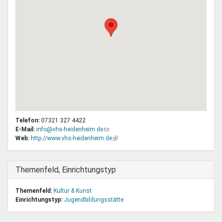
Telefon:
07321 327 4422
E-Mail:
info@vhs-heidenheim.de
(Link
Web:
http://www.vhs-heidenheim.de
sendet
(Link
E-
ist
Mail)
extern)
Ausblenden
Themenfeld, Einrichtungstyp
Themenfeld:
Kultur & Kunst
Einrichtungstyp:
Jugendbildungsstätte