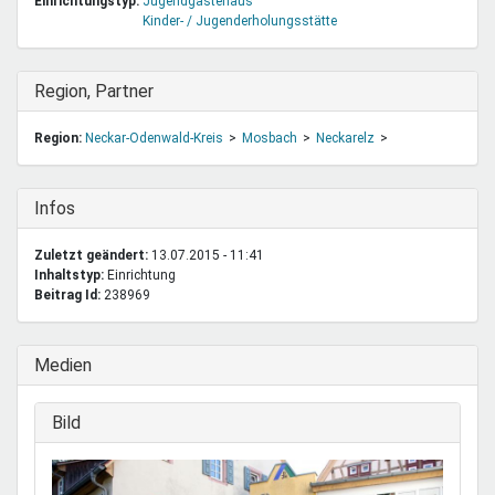
Einrichtungstyp:
Jugendgästehaus
Kinder- / Jugenderholungsstätte
Ausblenden
Region, Partner
Region:
Neckar-Odenwald-Kreis
Mosbach
Neckarelz
Ausblenden
Infos
Zuletzt geändert:
13.07.2015 - 11:41
Inhaltstyp:
einrichtung
Beitrag Id:
238969
Ausblenden
Medien
Ausblenden
Bild