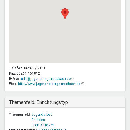
Telefon:
06261 / 7191
Fax:
06261 / 61812
E-Mail:
info@jugendherge-mosbach.de
(Link
Web:
http://www.jugendherberge-mosbach.de
sendet
(Link
E-
ist
Mail)
extern)
Ausblenden
Themenfeld, Einrichtungstyp
Themenfeld:
Jugendarbeit
Soziales
Sport & Freizeit