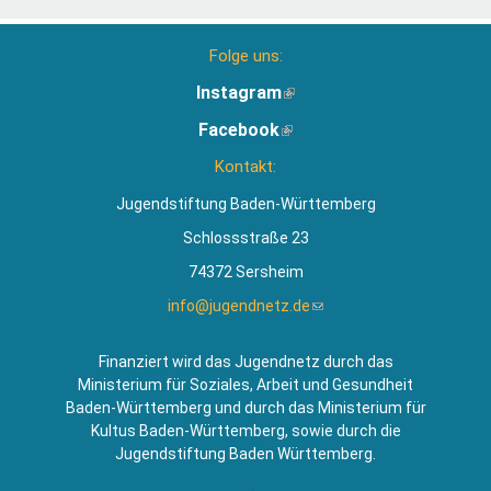
Folge uns:
Instagram
(Link
ist
Facebook
(Link
extern)
ist
Kontakt:
extern)
Jugendstiftung Baden-Württemberg
Schlossstraße 23
74372 Sersheim
info@jugendnetz.de
(Link
sendet
E-
Finanziert wird das Jugendnetz durch das
Mail)
Ministerium für Soziales, Arbeit und Gesundheit
Baden-Württemberg und durch das Ministerium für
Kultus Baden-Württemberg, sowie durch die
Jugendstiftung Baden Württemberg.