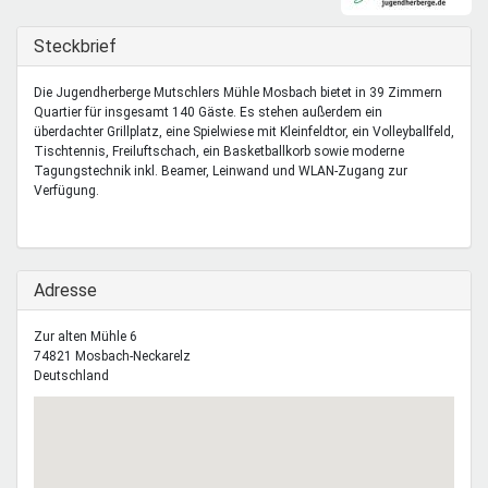
Mentoren & Projekte
Ausblenden
Steckbrief
Schule & Beruf
Die Jugendherberge Mutschlers Mühle Mosbach bietet in 39 Zimmern
Quartier für insgesamt 140 Gäste. Es stehen außerdem ein
überdachter Grillplatz, eine Spielwiese mit Kleinfeldtor, ein Volleyballfeld,
Tischtennis, Freiluftschach, ein Basketballkorb sowie moderne
Demokratie & Beteiligung
Tagungstechnik inkl. Beamer, Leinwand und WLAN-Zugang zur
Verfügung.
Ausblenden
Adresse
Zur alten Mühle 6
74821
Mosbach-Neckarelz
Deutschland