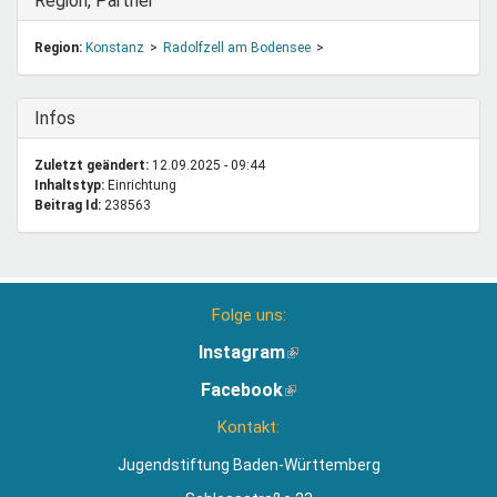
Ausblenden
Region, Partner
Region:
Konstanz
Radolfzell am Bodensee
Ausblenden
Infos
Zuletzt geändert:
12.09.2025 - 09:44
Inhaltstyp:
einrichtung
Beitrag Id:
238563
Folge uns:
Instagram
(Link
ist
Facebook
(Link
extern)
ist
Kontakt:
extern)
Jugendstiftung Baden-Württemberg