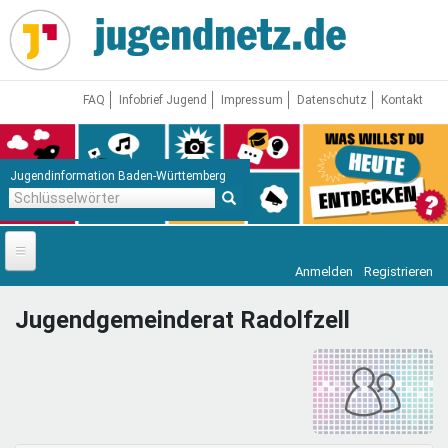
Direkt
zum
Inhalt
FAQ
Infobrief Jugend
Impressum
Datenschutz
Kontakt
Jugendinformation Baden-Württemberg
Schlüsselwörter
Anmelden
Registrieren
Startseite
Jugendgemeinderat Radolfzell
News
Jugendnetz
Freizeit & Reisen
Vor Ort