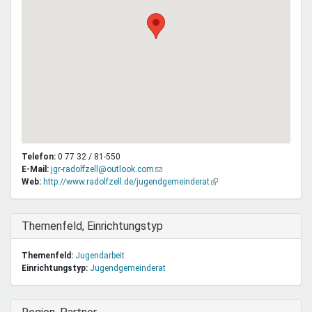
Telefon:
0 77 32 / 81-550
E-Mail:
jgr-radolfzell@outlook.com
(Link
Web:
http://www.radolfzell.de/jugendgemeinderat
sendet
(Link
E-
ist
Mail)
extern)
Ausblenden
Themenfeld, Einrichtungstyp
Themenfeld:
Jugendarbeit
Einrichtungstyp:
Jugendgemeinderat