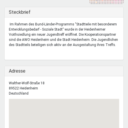
Mentoren & Projekte
Ausblenden
Steckbrief
Schule & Beruf
Im Rahmen des Bund-Länder-Programms "Stadtteile mit besonderem
Entwicklungsbedarf - Soziale Stadt" wurde in der Heidenheimer
Voithsiedlung ein neuer Jugendtreff eröffnet. Die Kooperationspartner
sind die AWO Heidenheim und die Stadt Heidenheim. Die Jugendlichen
Demokratie & Beteiligung
des Stadtteils beteiligen sich aktiv an der Ausgestaltung ihres Treffs.
Ausblenden
Adresse
Walther-Wolf-Straße 18
89522
Heidenheim
Deutschland