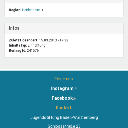
Region:
Heidenheim
Ausblenden
Infos
Zuletzt geändert:
15.03.2013 - 17:32
Inhaltstyp:
einrichtung
Beitrag Id:
241576
Folge uns:
Instagram
(Link
ist
Facebook
(Link
extern)
ist
Kontakt:
extern)
Jugendstiftung Baden-Württemberg
Schlossstraße 23