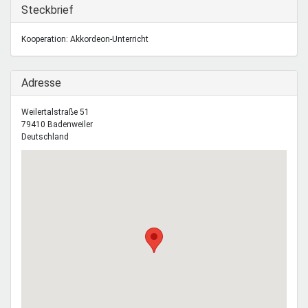
Mentoren & Projekte
Ausblenden
Steckbrief
Kooperation: Akkordeon-Unterricht
Schule & Beruf
Ausblenden
Adresse
Demokratie & Beteiligung
Weilertalstraße 51
79410
Badenweiler
Deutschland