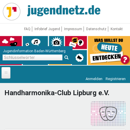
Direkt
zum
Inhalt
FAQ
Infobrief Jugend
Impressum
Datenschutz
Kontakt
Jugendinformation Baden-Württemberg
Schlüsselwörter
Anmelden
Registrieren
Startseite
Handharmonika-Club Lipburg e.V.
News
Jugendnetz
Freizeit & Reisen
Vor Ort