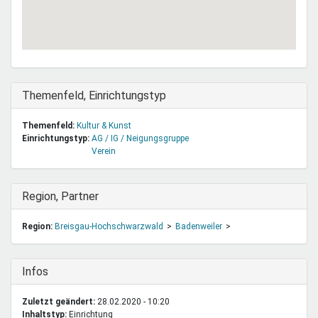
Ausblenden
Themenfeld, Einrichtungstyp
Themenfeld:
Kultur & Kunst
Einrichtungstyp:
AG / IG / Neigungsgruppe
Verein
Ausblenden
Region, Partner
Region:
Breisgau-Hochschwarzwald
Badenweiler
Ausblenden
Infos
Zuletzt geändert:
28.02.2020 - 10:20
Inhaltstyp:
einrichtung