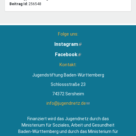
Beitrag Id:
256548
Folge uns:
Instagram
(Link
ist
Facebook
(Link
extern)
ist
Kontakt:
extern)
Jugendstiftung Baden-Württemberg
Schlossstraße 23
74372 Sersheim
info@jugendnetz.de
(Link
sendet
E-
Finanziert wird das Jugendnetz durch das
Mail)
Ministerium für Soziales, Arbeit und Gesundheit
Baden-Württemberg und durch das Ministerium für