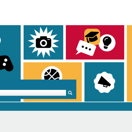
Mentoren & Projekte
Schule & Beruf
Demok
.
Projekte
Schulen in BW
Demok