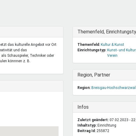
DeinDing BW
Jugendbegleiter
Mensc
Vielfaltcoach
SMpfau (SMV)
Vielfa
Umweltmentoren
SMV im Kultusportal
Jugen
Mitmachen Ehrensache
Qualipass
Jugen
Ausblenden
Themenfeld, Einrichtungst
Projektfinanzierung
Junge Seiten
REspe
etzt das kulturelle Angebot vor Ort
Themenfeld:
Kultur & Kunst
Jugendstiftung BW
Traumberufe
Jugen
eativität und das
Einrichtungstyp:
Kunst- und Kultur
Schülermentoren-Programme
als Schauspieler, Techniker oder
Verein
ulen könnnen z. B.
Ausblenden
Region, Partner
Region:
Breisgau-Hochschwarzwal
Ausblenden
Infos
Zuletzt geändert:
07.02.2023 - 22
Inhaltstyp:
einrichtung
Beitrag Id:
255872