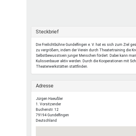
Ferienfreizeiten
Sprung ins Ausland
Ausblenden
Steckbrief
Die Freilichtbühne Gundelfingen e. V. hat es sich zum Ziel ges
zu vergrößern, indem der Verein durch Theatertraining die Kr
Selbstbewusstsein junger Menschen fördert. Dabei kann man 
Kulissenbauer aktiv werden. Durch die Kooperationen mit Sch
Theaterwerkstätten stattfinden.
Ausblenden
Adresse
Jürgen
Haeußler
1. Vorsitzender
Buchenstr. 12
79194
Gundelfingen
Deutschland