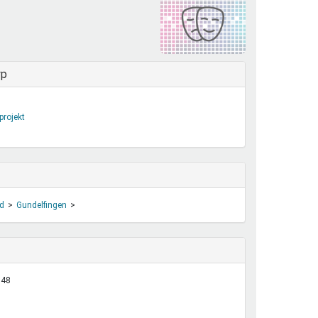
henrechte
ltcoach
darbeitsnetz
dgemeinderäte
yp
ct! im Netz
dagentur
projekt
d
Gundelfingen
:48