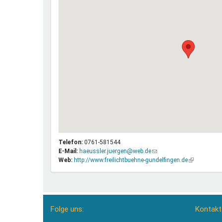
Telefon:
0761-581544
E-Mail:
haeussler.juergen@web.de
(Link
Web:
http://www.freilichtbuehne-gundelfingen.de
sendet
(Link
E-
ist
Mail)
extern)
Folge uns:
Kontakt