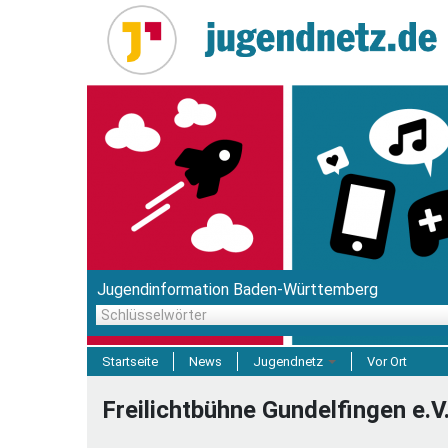
Direkt
zum
Inhalt
Jugendinformation Baden-Württemberg
Schlüsselwörter
Startseite
News
Jugendnetz
Vor Ort
Freizeit & Reisen
Freilichtbühne Gundelfingen e.V
Einrichtungen