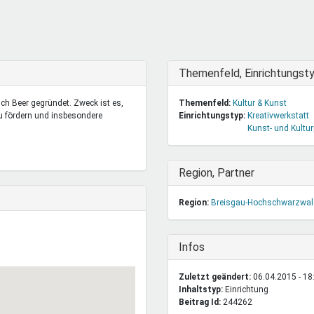
DeinDing BW
Jugendbegleiter
Mensc
Vielfaltcoach
SMpfau (SMV)
Vielfa
Umweltmentoren
SMV im Kultusportal
Jugen
Mitmachen Ehrensache
Qualipass
Jugen
Ausblenden
Themenfeld, Einrichtungst
Projektfinanzierung
Junge Seiten
REspe
ch Beer gegründet. Zweck ist es,
Themenfeld:
Kultur & Kunst
Jugendstiftung BW
Traumberufe
Jugen
u fördern und insbesondere
Einrichtungstyp:
Kreativwerkstatt
Schülermentoren-Programme
Kunst- und Kultur
Ausblenden
Region, Partner
Region:
Breisgau-Hochschwarzwal
Ausblenden
Infos
Zuletzt geändert:
06.04.2015 - 18
Inhaltstyp:
einrichtung
Beitrag Id:
244262