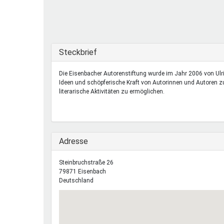
Ferienfreizeiten
Sprung ins Ausland
Ausblenden
Steckbrief
Die Eisenbacher Autorenstiftung wurde im Jahr 2006 von Ulri
Ideen und schöpferische Kraft von Autorinnen und Autoren z
literarische Aktivitäten zu ermöglichen.
Ausblenden
Adresse
Steinbruchstraße 26
79871
Eisenbach
Deutschland