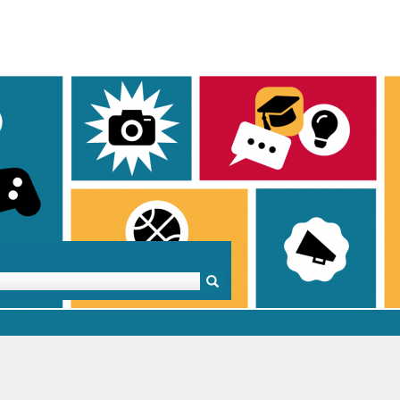
Mentoren & Projekte
Schule & Beruf
Demok
Projekte
Schulen in BW
Demok