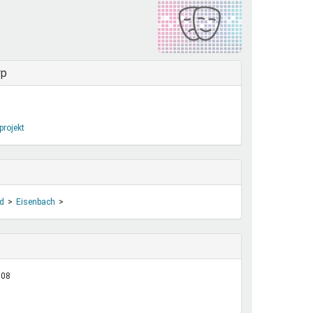
henrechte
ltcoach
darbeitsnetz
dgemeinderäte
yp
ct! im Netz
dagentur
projekt
d
Eisenbach
:08