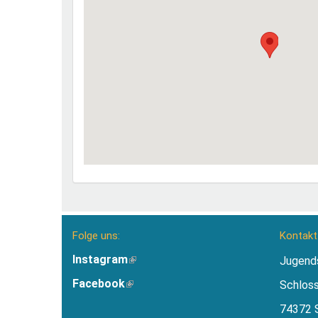
Folge uns:
Kontakt
Instagram
(Link
Jugend
ist
Facebook
(Link
Schlos
extern)
ist
74372 
extern)