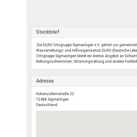
Ferienfreizeiten
Sprung ins Ausland
Ausblenden
Steckbrief
Die DLRG Ortsgruppe Sigmaringen e.V. gehört zur gemeinnü
Wasserrettungs- und Hilfsorganisation DLRG (Deutsche Lebe
Ortsgruppe Sigmaringen bietet ein breites Angebot an Schw
Rettungsschwimmen, Strömungsrettung und andere Fortbild
Ausblenden
Adresse
Hohenzollernstraße 22
72488
Sigmaringen
Deutschland