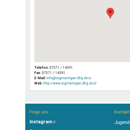
Telefon:
07571 / 14391
Fax:
07571 / 14391
E-Mail:
info@sigmaringen.dlrg.de
(Link
Web:
http://www.sigmaringen.dlrg.de
sendet
(Link
E-
ist
Mail)
extern)
Folge uns:
Kontakt
Instagram
(Link
Jugend
ist