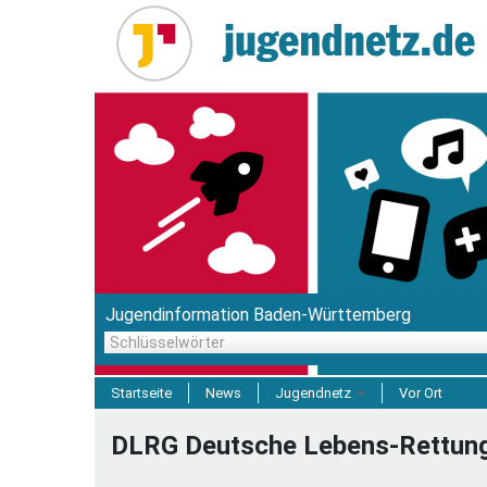
Direkt
zum
Inhalt
Jugendinformation Baden-Württemberg
Schlüsselwörter
Startseite
News
Jugendnetz
Vor Ort
Freizeit & Reisen
DLRG Deutsche Lebens-Rettungs
Einrichtungen