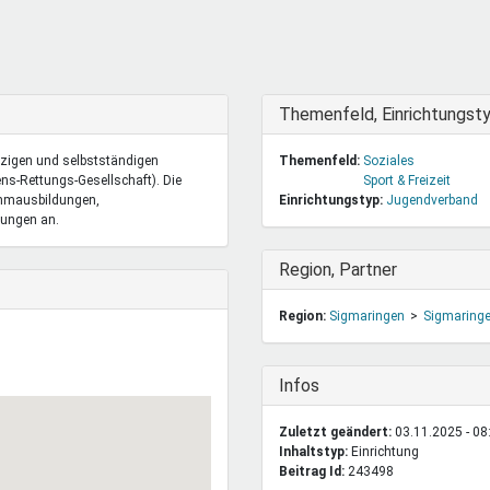
DeinDing BW
Jugendbegleiter
Mensc
Vielfaltcoach
SMpfau (SMV)
Vielfa
Umweltmentoren
SMV im Kultusportal
Jugen
Mitmachen Ehrensache
Qualipass
Jugen
Ausblenden
Themenfeld, Einrichtungst
Projektfinanzierung
Junge Seiten
REspe
tzigen und selbstständigen
Themenfeld:
Soziales
Jugendstiftung BW
Traumberufe
Jugen
ns-Rettungs-Gesellschaft). Die
Sport & Freizeit
Schülermentoren-Programme
immausbildungen,
Einrichtungstyp:
Jugendverband
ungen an.
Ausblenden
Region, Partner
Region:
Sigmaringen
Sigmaring
Ausblenden
Infos
Zuletzt geändert:
03.11.2025 - 08
Inhaltstyp:
einrichtung
Beitrag Id:
243498