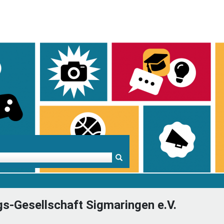
Mentoren & Projekte
Schule & Beruf
Demok
-Gesellschaft Sigmaringen e.V.
Projekte
Schulen in BW
Demok