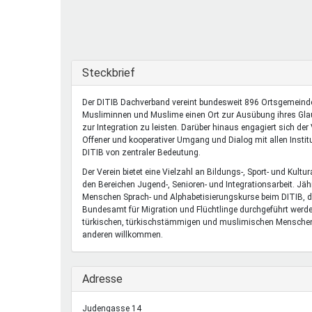
Ferienfreizeiten
Sprung ins Ausland
Ausblenden
Steckbrief
Der DITIB Dachverband vereint bundesweit 896 Ortsgemeinden
Musliminnen und Muslime einen Ort zur Ausübung ihres Gla
zur Integration zu leisten. Darüber hinaus engagiert sich der 
Offener und kooperativer Umgang und Dialog mit allen Institu
DITIB von zentraler Bedeutung.
Der Verein bietet eine Vielzahl an Bildungs-, Sport- und Kult
den Bereichen Jugend-, Senioren- und Integrationsarbeit. Jäh
Menschen Sprach- und Alphabetisierungskurse beim DITIB, 
Bundesamt für Migration und Flüchtlinge durchgeführt werden
türkischen, türkischstämmigen und muslimischen Menschen 
anderen willkommen.
Ausblenden
Adresse
Judengasse 14