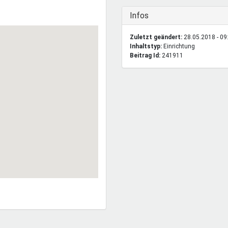
Ausblenden
Infos
Zuletzt geändert:
28.05.2018 - 09
Inhaltstyp:
einrichtung
Beitrag Id:
241911