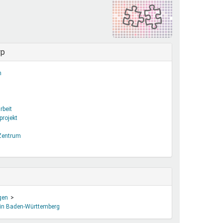
henrechte
ltcoach
darbeitsnetz
dgemeinderäte
yp
ct! im Netz
n
dagentur
rbeit
projekt
 Zentrum
gen
 in Baden-Württemberg