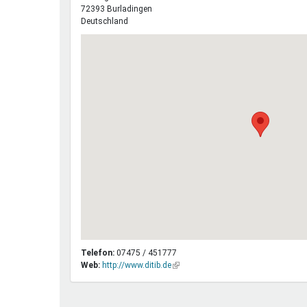
72393
Burladingen
Deutschland
Telefon:
07475 / 451777
Web:
http://www.ditib.de
(Link
ist
extern)