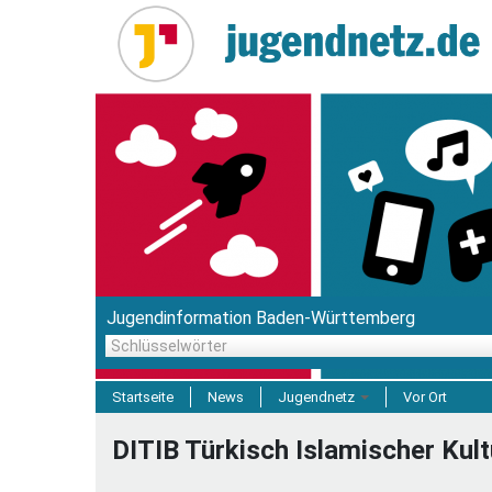
Direkt
zum
Inhalt
Jugendinformation Baden-Württemberg
Schlüsselwörter
Startseite
News
Jugendnetz
Vor Ort
Freizeit & Reisen
DITIB Türkisch Islamischer Kult
Einrichtungen