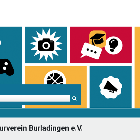
Mentoren & Projekte
Schule & Beruf
Demok
urverein Burladingen e.V.
Projekte
Schulen in BW
Demok