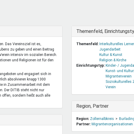
DeinDing BW
Jugendbegleiter
Mensc
Vielfaltcoach
SMpfau (SMV)
Vielfa
Umweltmentoren
SMV im Kultusportal
Jugen
Mitmachen Ehrensache
Qualipass
Jugen
Ausblenden
Themenfeld, Einrichtungst
Projektfinanzierung
Junge Seiten
REspe
. Das Vereinsziel ist es,
Themenfeld:
Interkulturelles Lerne
Jugendstiftung BW
Traumberufe
Jugen
ubens zu geben und einen Beitrag
Jugendarbeit
Schülermentoren-Programme
Verein intensiv im sozialen Bereich.
Kultur & Kunst
tionen und Religionen ist für den
Religion & Kirche
Einrichtungstyp:
Kinder- / Jugenda
Kunst- und Kultur
urangeboten und engagiert sich in
Migrantenverein
rlich absolvieren knapp 1300
Soziokulturelles
die in Zusammenarbeit mit dem
Verein
. Der DITIB steht nicht nur
offen, sondern heißt auch alle
Ausblenden
Region, Partner
Region:
Zollernalbkreis
Burladin
Partner:
Migrantenorganisationen