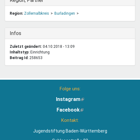
Ausblenden
Region, Partner
Region:
Zollernalbkreis
Burladingen
Ausblenden
Infos
Zuletzt geändert:
04.10.2018 - 13:09
Inhaltstyp:
einrichtung
Beitrag Id:
258653
Folge uns:
Instagram
(Link
ist
Facebook
(Link
extern)
ist
Kontakt:
extern)
Jugendstiftung Baden-Württemberg