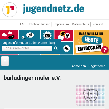
Direkt
zum
Inhalt
FAQ
Infobrief Jugend
Impressum
Datenschutz
Kontakt
Jugendinformation Baden-Württemberg
Schlüsselwörter
Anmelden
Registrieren
Startseite
burladinger maler e.V.
News
Jugendnetz
Freizeit & Reisen
Vor Ort