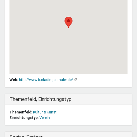
Web:
http://www.burladinger-maler.de/
(Link
ist
extern)
Ausblenden
Themenfeld, Einrichtungstyp
Themenfeld:
Kultur & Kunst
Einrichtungstyp:
Verein