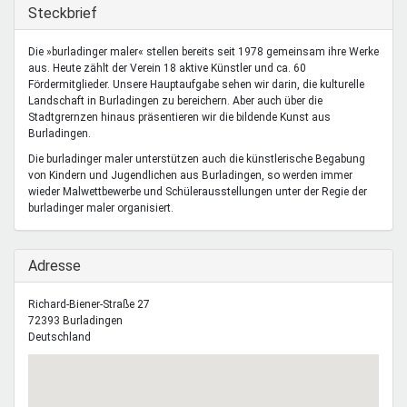
Mentoren & Projekte
Ausblenden
Steckbrief
Die »burladinger maler« stellen bereits seit 1978 gemeinsam ihre Werke
aus. Heute zählt der Verein 18 aktive Künstler und ca. 60
Schule & Beruf
Fördermitglieder. Unsere Hauptaufgabe sehen wir darin, die kulturelle
Landschaft in Burladingen zu bereichern. Aber auch über die
Stadtgrernzen hinaus präsentieren wir die bildende Kunst aus
Burladingen.
Demokratie & Beteiligung
Die burladinger maler unterstützen auch die künstlerische Begabung
von Kindern und Jugendlichen aus Burladingen, so werden immer
wieder Malwettbewerbe und Schülerausstellungen unter der Regie der
burladinger maler organisiert.
Ausblenden
Adresse
Richard-Biener-Straße 27
72393
Burladingen
Deutschland